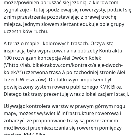
może/powinien poruszać się jezdnią, a kierowcom
sygnalizuje – tutaj spodziewaj się rowerzysty, podziel się
z nim przestrzenią pozostawiając z prawej trochę
miejsca. Jednym słowem sierżant edukuje obie grupy
uczestników ruchu.
A teraz o mapie i kolorowych trasach. Oczywistą
inspiracją była wypracowana na potrzeby Kontraktu
100 rozwiązań koncepcja Alei Dwóch Kółek
(\”http://lab.ibikekrakow.com/kontrakt/aleje-dwoch-
kolek/\”) (czerwona trasa A po zachodniej stronie Alei
Trzech Wieszczów). Dodatkowym impulsem był
powiększony system roweru publicznego KMK Bike.
Dlatego też trasy prezentuję wraz z lokalizacjami stacji.
Używając kontrolera warstw w prawym górnym rogu
mapy, możesz wyświetlić infrastrukturę rowerową i
zobaczyć, że proponowane trasy są poszerzeniem
możliwości przemieszczania się rowerem pomiędzy
stacjami KMK Bike.