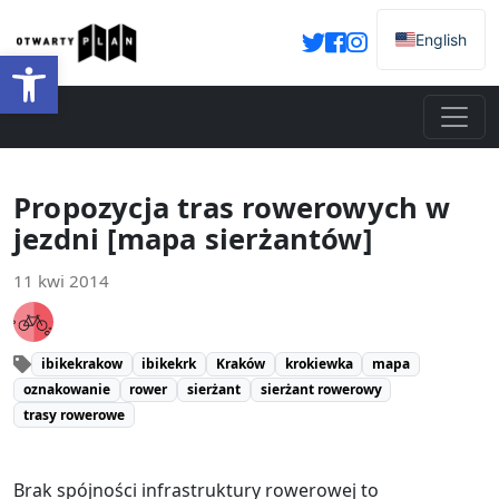
English
Otwórz pasek narzędzi
Propozycja tras rowerowych w
jezdni [mapa sierżantów]
11 kwi 2014
ibikekrakow
ibikekrk
Kraków
krokiewka
mapa
oznakowanie
rower
sierżant
sierżant rowerowy
trasy rowerowe
Brak spójności infrastruktury rowerowej to