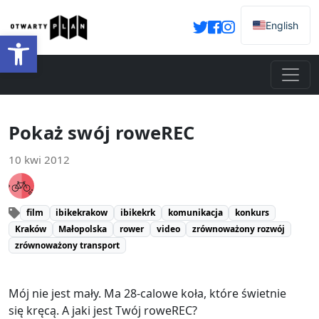
English
Otwórz pasek narzędzi
Pokaż swój roweREC
10 kwi 2012
film
ibikekrakow
ibikekrk
komunikacja
konkurs
Kraków
Małopolska
rower
video
zrównoważony rozwój
zrównoważony transport
Mój nie jest mały. Ma 28-calowe koła, które świetnie
się kręcą. A jaki jest Twój roweREC?