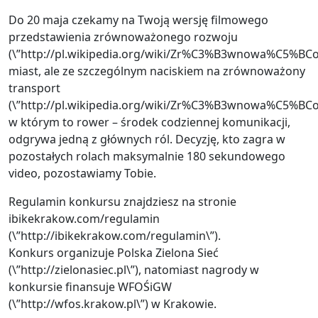
Do 20 maja czekamy na Twoją wersję filmowego
przedstawienia zrównoważonego rozwoju
(\”http://pl.wikipedia.org/wiki/Zr%C3%B3wnowa%C5%BC
miast, ale ze szczególnym naciskiem na zrównoważony
transport
(\”http://pl.wikipedia.org/wiki/Zr%C3%B3wnowa%C5%BCon
w którym to rower – środek codziennej komunikacji,
odgrywa jedną z głównych ról. Decyzję, kto zagra w
pozostałych rolach maksymalnie 180 sekundowego
video, pozostawiamy Tobie.
Regulamin konkursu znajdziesz na stronie
ibikekrakow.com/regulamin
(\”http://ibikekrakow.com/regulamin\”).
Konkurs organizuje Polska Zielona Sieć
(\”http://zielonasiec.pl\”), natomiast nagrody w
konkursie finansuje WFOŚiGW
(\”http://wfos.krakow.pl\”) w Krakowie.