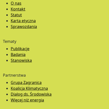
O nas
Kontakt
Statut
Karta etyczna
Sprawozdania
Tematy
Publikacje
Badania
Stanowiska
Partnerstwa
Grupa Zagranica
Koalicja Klimatyczna
Dialog ds. Środowiska
Więcej niż energia