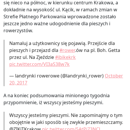
się nieco na północ, w kierunku centrum Krakowa, a
dokładnie na wysokość ul. Kącik, w ramach zmian w
Strefie Płatnego Parkowania wprowadzone zostało
jeszcze jedno ważne udogodnienie dla pieszych i
rowerzystów.
Namaluj a użytkownicy się pojawią. Przejście dla
pieszych i przejazd dla
#rower
.ów na pl. Boh. Getta
przez ul. Na Zjeździe
#ibikekrk
pic.twitter.com/VI3aS38w7k
— landrynki rowerowe (@landrynki_rower)
October
20, 2017
A na koniec podsumowania minionego tygodnia
przypomnienie, iż wszyscy jesteśmy pieszymi.
Wszyscy jesteśmy pieszymi. Nie zapominajmy o tym
obojętnie w jaki sposób się zwykle przemieszczamy.
@ZIKiTKrakow
pic.twitter.com/5AtPj73NCJ