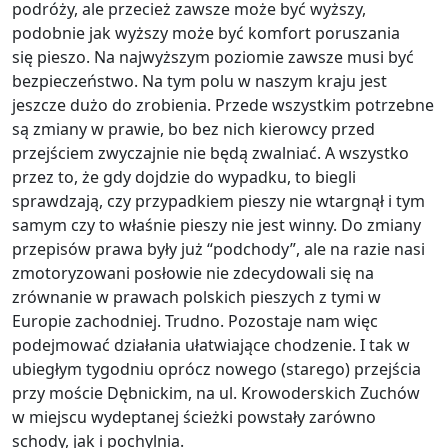
podróży, ale przecież zawsze może być wyższy,
podobnie jak wyższy może być komfort poruszania
się pieszo. Na najwyższym poziomie zawsze musi być
bezpieczeństwo. Na tym polu w naszym kraju jest
jeszcze dużo do zrobienia. Przede wszystkim potrzebne
są zmiany w prawie, bo bez nich kierowcy przed
przejściem zwyczajnie nie będą zwalniać. A wszystko
przez to, że gdy dojdzie do wypadku, to biegli
sprawdzają, czy przypadkiem pieszy nie wtargnął i tym
samym czy to właśnie pieszy nie jest winny. Do zmiany
przepisów prawa były już “podchody”, ale na razie nasi
zmotoryzowani posłowie nie zdecydowali się na
zrównanie w prawach polskich pieszych z tymi w
Europie zachodniej. Trudno. Pozostaje nam więc
podejmować działania ułatwiające chodzenie. I tak w
ubiegłym tygodniu oprócz nowego (starego) przejścia
przy moście Dębnickim, na ul. Krowoderskich Zuchów
w miejscu wydeptanej ścieżki powstały zarówno
schody, jak i pochylnia.