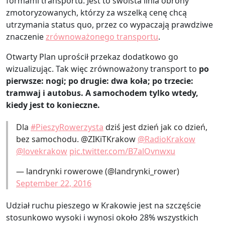
formami transportu. Jest to swoista linia obrony
zmotoryzowanych, którzy za wszelką cenę chcą
utrzymania status quo, przez co wypaczają prawdziwe
znaczenie
zrównoważonego transportu
.
Otwarty Plan uprościł przekaz dodatkowo go
wizualizując. Tak więc zrównoważony transport to
po
pierwsze: nogi; po drugie: dwa koła; po trzecie:
tramwaj i autobus. A samochodem tylko wtedy,
kiedy jest to konieczne.
Dla
#PieszyRowerzysta
dziś jest dzień jak co dzień,
bez samochodu. @ZIKiTKrakow
@RadioKrakow
@lovekrakow
pic.twitter.com/B7alOvnwxu
— landrynki rowerowe (@landrynki_rower)
September 22, 2016
Udział ruchu pieszego w Krakowie jest na szczęście
stosunkowo wysoki i wynosi około 28% wszystkich