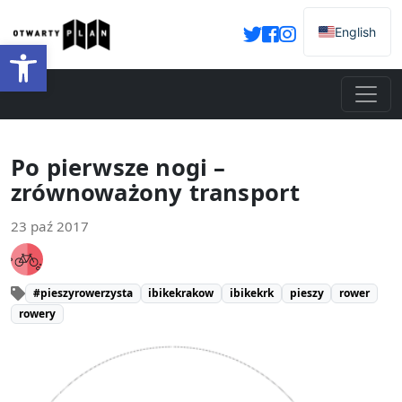
English
Otwórz pasek narzędzi
Po pierwsze nogi –
zrównoważony transport
23 paź 2017
#pieszyrowerzysta
ibikekrakow
ibikekrk
pieszy
rower
rowery