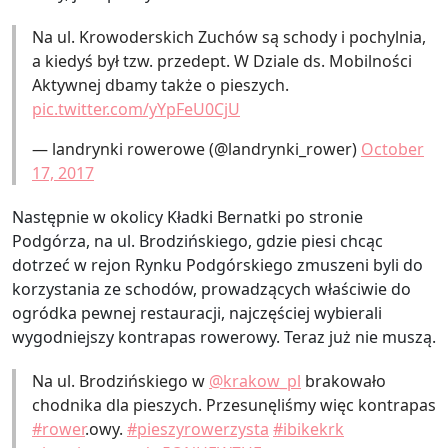
Na ul. Krowoderskich Zuchów są schody i pochylnia,
a kiedyś był tzw. przedept. W Dziale ds. Mobilności
Aktywnej dbamy także o pieszych.
pic.twitter.com/yYpFeU0CjU
— landrynki rowerowe (@landrynki_rower)
October
17, 2017
Następnie w okolicy Kładki Bernatki po stronie
Podgórza, na ul. Brodzińskiego, gdzie piesi chcąc
dotrzeć w rejon Rynku Podgórskiego zmuszeni byli do
korzystania ze schodów, prowadzących właściwie do
ogródka pewnej restauracji, najczęściej wybierali
wygodniejszy kontrapas rowerowy. Teraz już nie muszą.
Na ul. Brodzińskiego w
@krakow_pl
brakowało
chodnika dla pieszych. Przesunęliśmy więc kontrapas
#rower
.owy.
#pieszyrowerzysta
#ibikekrk