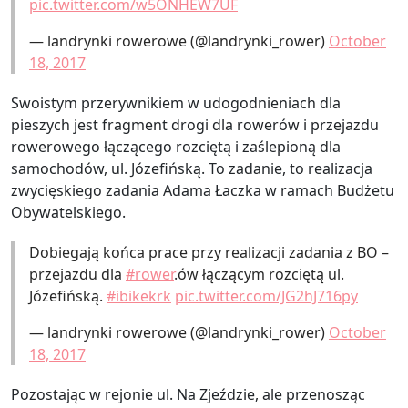
pic.twitter.com/w5ONHEW7UF
— landrynki rowerowe (@landrynki_rower)
October
18, 2017
Swoistym przerywnikiem w udogodnieniach dla
pieszych jest fragment drogi dla rowerów i przejazdu
rowerowego łączącego rozciętą i zaślepioną dla
samochodów, ul. Józefińską. To zadanie, to realizacja
zwycięskiego zadania Adama Łaczka w ramach Budżetu
Obywatelskiego.
Dobiegają końca prace przy realizacji zadania z BO –
przejazdu dla
#rower
.ów łączącym rozciętą ul.
Józefińską.
#ibikekrk
pic.twitter.com/JG2hJ716py
— landrynki rowerowe (@landrynki_rower)
October
18, 2017
Pozostając w rejonie ul. Na Zjeździe, ale przenosząc