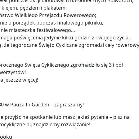
wek podczas akcji ulotkowych na słonecznych Bulwarach;
z klejem, pędzlem i plakatem;
eństwo Wielkiego Przejazdu Rowerowego;
nie o porządek podczas finałowego pikniku;
danie miasteczka festiwalowego…
ymaga poświęcenia jedynie kilku godzin z Twojego życia,
ą, że tegoroczne Święto Cykliczne zgromadzi cały rowerow
orocznego Święta Cyklicznego zgromadziło się 3 i pół
owerzystów!
a jeszcze więcej!
30 w Pauza In Garden – zapraszamy!
nie przyjść na spotkanie lub masz jakieś pytania – pisz na
cykliczne.pl, znajdziemy rozwiązanie!
booku