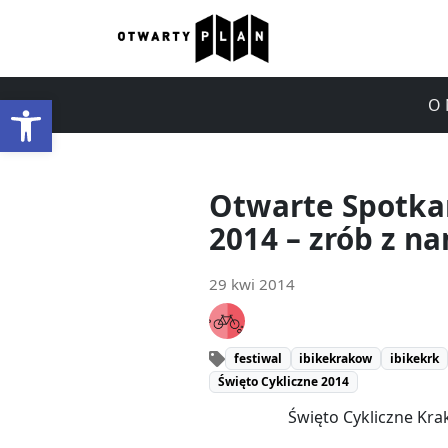
Otwórz pasek narzędzi
O 
Otwarte Spotkan
2014 – zrób z na
29 kwi 2014
festiwal
ibikekrakow
ibikekrk
Święto Cykliczne 2014
Święto Cykliczne Krak