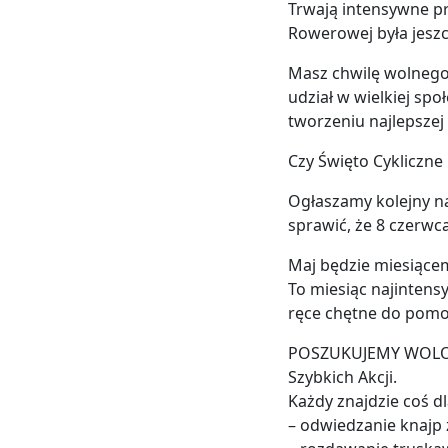
Trwają intensywne pr
Rowerowej była jeszc
Masz chwilę wolnego 
udział w wielkiej spo
tworzeniu najlepsze
Czy Święto Cykliczne
Ogłaszamy kolejny na
sprawić, że 8 czerw
Maj będzie miesiące
To miesiąc najintensy
ręce chętne do pomo
POSZUKUJEMY WOLON
Szybkich Akcji.
Każdy znajdzie coś dl
– odwiedzanie knajp 