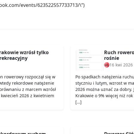
book.com/events/623522557733713/\”)
rakowie wzrósł tylko
Ruch rowero
rekreacyjny
rośnie
16 kwi 2026
on rowerowy rozpoczął się w
Po spadkach natężenia ruch
wtedy rekordowe natężenie
styczniu i lutym, wzrost w ma
porównaniu z marcem wzrósł
2026 można uznać za dobry. 
 kwiecień 2026 z kwietniem
Krakowie o 9% więcej niż rok
[…]
rekordowym ruchem
Dworzec Głó