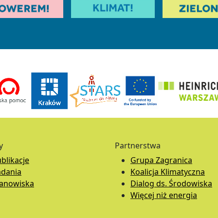
y
Partnerstwa
blikacje
Grupa Zagranica
adania
Koalicja Klimatyczna
tanowiska
Dialog ds. Środowiska
Więcej niż energia