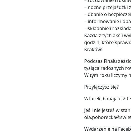
– rozdawanie truska
– nocne przejażdżki 
– dbanie o bezpiecz
– informowanie i dba
– składanie i rozkła
Każda z tych akcji w
godzin, które sprawi
Kraków!
Podczas Finału zeszł
tysiąca radosnych r
W tym roku liczymy n
Przyłączysz się?
Wtorek, 6 maja o 20:
Jeśli nie jesteś w sta
ola.pohorecka@swieto
Wydarzenie na Face