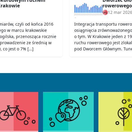
rakowie
rowerowego
12 mar 202
iarów, czyli od końca 2016
Integracja transportu rower
ego w marcu krakowskie
osiągnięcia zrównoważonego t
Mogilska, przenosząca rocznie
o tym. W Krakowie jeden z 19
 prowadzenie ze średnią w
ruchu rowerowego jest zloka
 co jest o 7% […]
pod Dworcem Głównym. Tunel