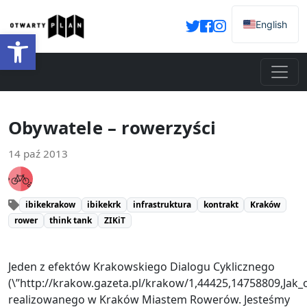
English
Otwórz pasek narzędzi
Obywatele – rowerzyści
14 paź 2013
ibikekrakow
ibikekrk
infrastruktura
kontrakt
Kraków
rower
think tank
ZIKiT
Jeden z efektów Krakowskiego Dialogu Cyklicznego
(\”http://krakow.gazeta.pl/krakow/1,44425,14758809,Jak_
realizowanego w Kraków Miastem Rowerów. Jesteśmy