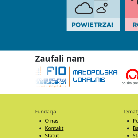
Zaufali nam
Fundacja
Temat
O nas
Pu
Kontakt
B
Statut
S