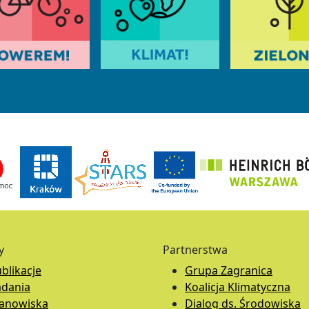
y
Partnerstwa
blikacje
Grupa Zagranica
adania
Koalicja Klimatyczna
tanowiska
Dialog ds. Środowiska