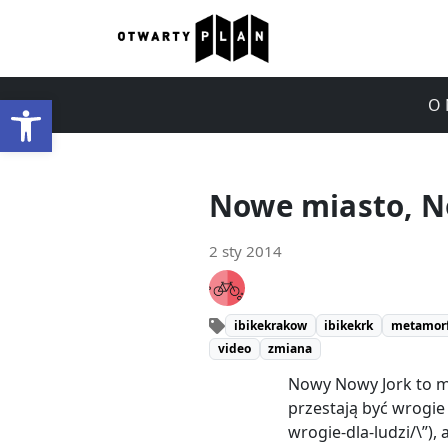
Otwórz pasek narzędzi
O 
Nowe miasto, N
2 sty 2014
ibikekrakow
ibikekrk
metamor
video
zmiana
Nowy Nowy Jork to mi
przestają być wrogie
wrogie-dla-ludzi/\”),