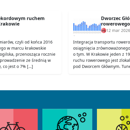
rekordowym ruchem
Dworzec Głó
rakowie
rowerowego
12 mar 202
iarów, czyli od końca 2016
Integracja transportu rower
ego w marcu krakowskie
osiągnięcia zrównoważonego t
Mogilska, przenosząca rocznie
o tym. W Krakowie jeden z 19
 prowadzenie ze średnią w
ruchu rowerowego jest zloka
 co jest o 7% […]
pod Dworcem Głównym. Tunel