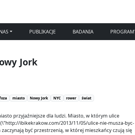
NAS
PUBLIKACJE
BADANIA
PROGRAM
owy Jork
foza
miasto
Nowy Jork
NYC
rower
świat
asto przyjaźniejsze dla ludzi. Miasto, w którym ulice
 (\”http://ibikekrakow.com/2013/11/05/ulice-nie-musza-byc-
 a zaczynają być przestrzenią, w której mieszkańcy czują się