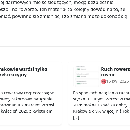
cej darmowych miejsc siedzących, mogą bezpiecznie
szo i na rowerze. Ten materiał to kolejny dowód na to, że
niać, powinno się zmieniać, i że zmiana może dokonać się
rakowie wzrósł tylko
Ruch rowero
rekreacyjny
rośnie
16 kwi 2026
on rowerowy rozpoczął się w
Po spadkach natężenia ruch
wtedy rekordowe natężenie
styczniu i lutym, wzrost w ma
porównaniu z marcem wzrósł
2026 można uznać za dobry. 
 kwiecień 2026 z kwietniem
Krakowie o 9% więcej niż rok
[…]