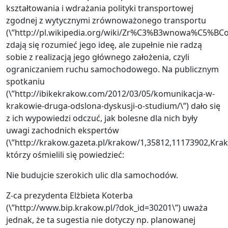
kształtowania i wdrażania polityki transportowej
zgodnej z wytycznymi zrównoważonego transportu
(\”http://pl.wikipedia.org/wiki/Zr%C3%B3wnowa%C5%BCo
zdają się rozumieć jego ideę, ale zupełnie nie radzą
sobie z realizacją jego głównego założenia, czyli
ograniczaniem ruchu samochodowego. Na publicznym
spotkaniu
(\”http://ibikekrakow.com/2012/03/05/komunikacja-w-
krakowie-druga-odslona-dyskusji-o-studium/\”) dało się
z ich wypowiedzi odczuć, jak bolesne dla nich były
uwagi zachodnich ekspertów
(\”http://krakow.gazeta.pl/krakow/1,35812,11173902,Krak
którzy ośmielili się powiedzieć:
Nie budujcie szerokich ulic dla samochodów.
Z-ca prezydenta Elżbieta Koterba
(\”http://www.bip.krakow.pl/?dok_id=30201\”) uważa
jednak, że ta sugestia nie dotyczy np. planowanej