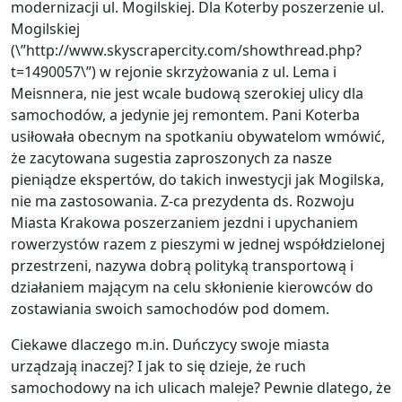
modernizacji ul. Mogilskiej. Dla Koterby poszerzenie ul.
Mogilskiej
(\”http://www.skyscrapercity.com/showthread.php?
t=1490057\”) w rejonie skrzyżowania z ul. Lema i
Meisnnera, nie jest wcale budową szerokiej ulicy dla
samochodów, a jedynie jej remontem. Pani Koterba
usiłowała obecnym na spotkaniu obywatelom wmówić,
że zacytowana sugestia zaproszonych za nasze
pieniądze ekspertów, do takich inwestycji jak Mogilska,
nie ma zastosowania. Z-ca prezydenta ds. Rozwoju
Miasta Krakowa poszerzaniem jezdni i upychaniem
rowerzystów razem z pieszymi w jednej współdzielonej
przestrzeni, nazywa dobrą polityką transportową i
działaniem mającym na celu skłonienie kierowców do
zostawiania swoich samochodów pod domem.
Ciekawe dlaczego m.in. Duńczycy swoje miasta
urządzają inaczej? I jak to się dzieje, że ruch
samochodowy na ich ulicach maleje? Pewnie dlatego, że