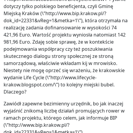
dotyczy tylko polskiego beneficjenta, czyli Gminę
Miejską Kraków (\”http://www.bip.krakow.pl/?
dok_id=22331&vReg=1&metka=1\”), która otrzymała na
realizację zadania dofinansowanie w wysokości 74
421,96 Euro. Wartość projektu wyniosła natomiast 142
981,96 Euro. Zdaję sobie sprawę, że w kontekście
podejmowania współpracy czy też poszukiwania
skutecznego dialogu strony społecznej ze stroną
samorządową, właściwie wkładam kij w mrowisko.
Niestety nie mogę oprzeć się wrażeniu, że krakowskie
wydanie Life Cycle (\”http://www.lifecycle-
krakow.blogspot.com/\”) to kolejny miejski bubel.
Dlaczego?
Zawiódł zapewne bezimienny urzędnik, bo jak inaczej
wyjaśnić znikomą liczbę działań promujących rower w
ramach projektu, którego celem, jak informuje BIP
(\”http://www.bip.krakow.pl/?
dok_id=22331&vReg=1&metka=1\”)