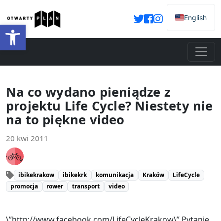
English
Otwórz pasek narzędzi
Na co wydano pieniądze z
projektu Life Cycle? Niestety nie
na to piękne video
20 kwi 2011
ibikekrakow
ibikekrk
komunikacja
Kraków
LifeCycle
promocja
rower
transport
video
\”http://www.facebook.com/LifeCycleKrakow\” Pytanie