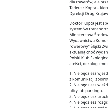
dla rowerów, ale prz
Tadeusz Kopta – kier
Dyrekcji Dróg Krajow
Doktor Kopta jest sp
systemów transporto
Ministerstwa Środow
Wydawnictwa Komunik
rowerowy” Śląski Zwi
aktualną choć wydaną
Polski Klub Ekologicz
ateiści, dekalog zm
1. Nie będziesz wje
z komunikacji zbioro
2. Nie będziesz wjeż
ulicy lub parkingu.
3. Nie będziesz uruc
4. Nie będziesz rozgr
5. Nie będziesz stał 