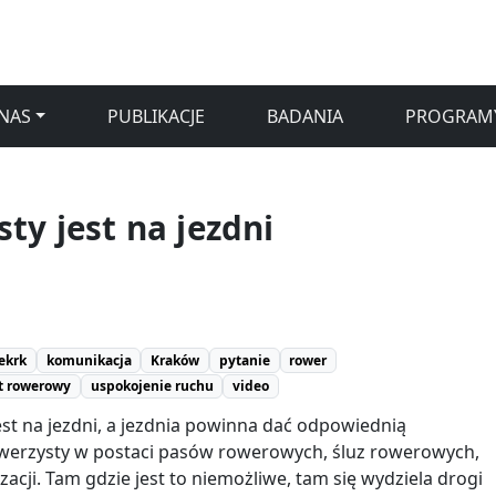
NAS
PUBLIKACJE
BADANIA
PROGRAM
ty jest na jezdni
ekrk
komunikacja
Kraków
pytanie
rower
t rowerowy
uspokojenie ruchu
video
est na jezdni, a jezdnia powinna dać odpowiednią
rowerzysty w postaci pasów rowerowych, śluz rowerowych,
acji. Tam gdzie jest to niemożliwe, tam się wydziela drogi