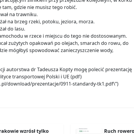
tam, gdzie nie musisz tego robić.
ował na trawniku.
żał na brzeg rzeki, potoku, jeziora, morza.
żał do lasu.
 samochodu w rzece i miejscu do tego nie dostosowanym.
ucał zużytych opakowań po olejach, smarach do rowu, do
gdzie mógłbyś spowodować zanieczyszczenie wody,
cji autorstwa dr Tadeusza Kopty mogę polecić prezentację
ityce transportowej Polski i UE (pdf)
.pl/download/prezentacje/0911-standardy-tk1.pdf\”)
rakowie wzrósł tylko
Ruch rowero