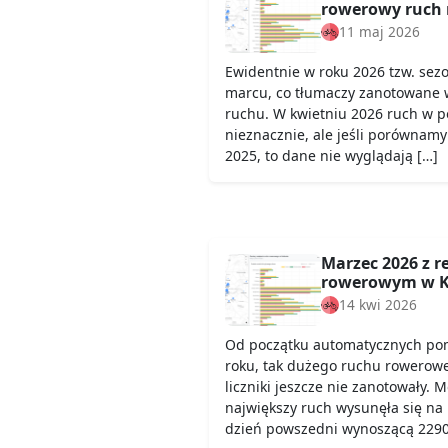
rowerowy ruch 
11 maj 2026
Ewidentnie w roku 2026 tzw. sez
marcu, co tłumaczy zanotowane 
ruchu. W kwietniu 2026 ruch w 
nieznacznie, ale jeśli porównamy
2025, to dane nie wyglądają […]
Marzec 2026 z 
rowerowym w K
14 kwi 2026
Od początku automatycznych pom
roku, tak dużego ruchu rowerow
liczniki jeszcze nie zanotowały. 
największy ruch wysunęła się na
dzień powszedni wynoszącą 2290,