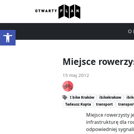
Otwórz pasek narzędzi
O 
Miejsce rowerzys
15 maj 2012
I bike Kraków
ibikekrakow
ibik
Tadeusz Kopta
transport
transpor
Miejsce rowerzysty j
infrastrukturę dla 
odpowiedniej sygnaliz