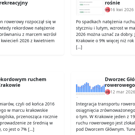
rekreacyjny
rośnie
16 kwi 2026
on rowerowy rozpoczął się w
Po spadkach natężenia ruch
wtedy rekordowe natężenie
styczniu i lutym, wzrost w ma
porównaniu z marcem wzrósł
2026 można uznać za dobry. 
 kwiecień 2026 z kwietniem
Krakowie o 9% więcej niż rok
[…]
rekordowym ruchem
Dworzec Głó
rakowie
rowerowego
12 mar 202
iarów, czyli od końca 2016
Integracja transportu rower
ego w marcu krakowskie
osiągnięcia zrównoważonego t
Mogilska, przenosząca rocznie
o tym. W Krakowie jeden z 19
 prowadzenie ze średnią w
ruchu rowerowego jest zloka
 co jest o 7% […]
pod Dworcem Głównym. Tunel