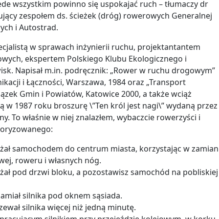
ede wszystkim powinno się uspokajać ruch – tłumaczy dr
ujący zespołem ds. ścieżek (dróg) rowerowych Generalnej
ych i Autostrad.
ecjalistą w sprawach inżynierii ruchu, projektantantem
wych, ekspertem Polskiego Klubu Ekologicznego i
isk. Napisał m.in. podręcznik: „Rower w ruchu drogowym”
acji i Łączności, Warszawa, 1984 oraz „Transport
ązek Gmin i Powiatów, Katowice 2000, a także wciąż
 w 1987 roku broszurę \”Ten król jest nagi\” wydaną przez
ny. To właśnie w niej znalazłem, wybaczcie rowerzyści i
otoryzowanego:
żdżał samochodem do centrum miasta, korzystając w zamian
wej, roweru i własnych nóg.
dżał pod drzwi bloku, a pozostawisz samochód na pobliskiej
hamiał silnika pod oknem sąsiada.
zewał silnika więcej niż jedną minutę.
z pracującym silnikiem przy przejeździe kolejowym, w korku