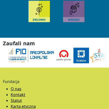
Zaufali nam
Fundacja
O nas
Kontakt
Statut
Karta etyczna