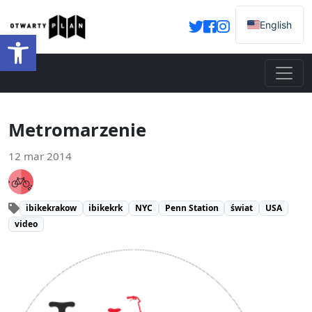
English
Otwórz pasek narzędzi
Metromarzenie
12 mar 2014
ibikekrakow
ibikekrk
NYC
Penn Station
świat
USA
video