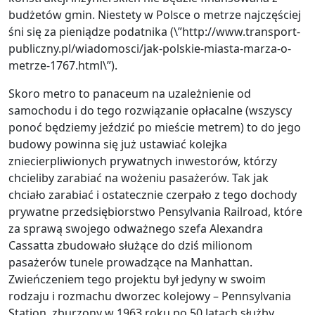
budżetów gmin. Niestety w Polsce o metrze najczęściej
śni się za pieniądze podatnika (\”http://www.transport-
publiczny.pl/wiadomosci/jak-polskie-miasta-marza-o-
metrze-1767.html\”).
Skoro metro to panaceum na uzależnienie od
samochodu i do tego rozwiązanie opłacalne (wszyscy
ponoć będziemy jeździć po mieście metrem) to do jego
budowy powinna się już ustawiać kolejka
zniecierpliwionych prywatnych inwestorów, którzy
chcieliby zarabiać na wożeniu pasażerów. Tak jak
chciało zarabiać i ostatecznie czerpało z tego dochody
prywatne przedsiębiorstwo Pensylvania Railroad, które
za sprawą swojego odważnego szefa Alexandra
Cassatta zbudowało służące do dziś milionom
pasażerów tunele prowadzące na Manhattan.
Zwieńczeniem tego projektu był jedyny w swoim
rodzaju i rozmachu dworzec kolejowy – Pennsylvania
Station, zburzony w 1963 roku po 50 latach służby.