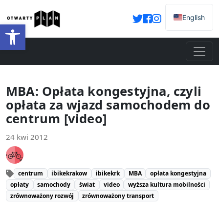
English
Otwórz pasek narzędzi
MBA: Opłata kongestyjna, czyli
opłata za wjazd samochodem do
centrum [video]
24 kwi 2012
centrum
ibikekrakow
ibikekrk
MBA
opłata kongestyjna
opłaty
samochody
świat
video
wyższa kultura mobilności
zrównoważony rozwój
zrównoważony transport