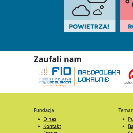
Zaufali nam
Fundacja
Temat
O nas
Pu
Kontakt
B