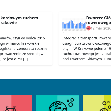
rekordowym ruchem
Dworzec Głó
rakowie
rowerowego
12 mar 202
iarów, czyli od końca 2016
Integracja transportu rower
ego w marcu krakowskie
osiągnięcia zrównoważonego t
Mogilska, przenosząca rocznie
o tym. W Krakowie jeden z 19
 prowadzenie ze średnią w
ruchu rowerowego jest zloka
 co jest o 7% […]
pod Dworcem Głównym. Tunel