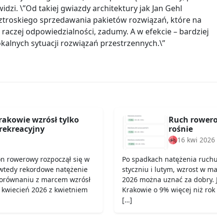
widzi. \”Od takiej gwiazdy architektury jak Jan Gehl
ztroskiego sprzedawania pakietów rozwiązań, które na
 raczej odpowiedzialności, zadumy. A w efekcie – bardziej
alnych sytuacji rozwiązań przestrzennych.\”
rakowie wzrósł tylko
Ruch rowero
rekreacyjny
rośnie
16 kwi 2026
on rowerowy rozpoczął się w
Po spadkach natężenia ruch
wtedy rekordowe natężenie
styczniu i lutym, wzrost w ma
porównaniu z marcem wzrósł
2026 można uznać za dobry. 
 kwiecień 2026 z kwietniem
Krakowie o 9% więcej niż rok
[…]