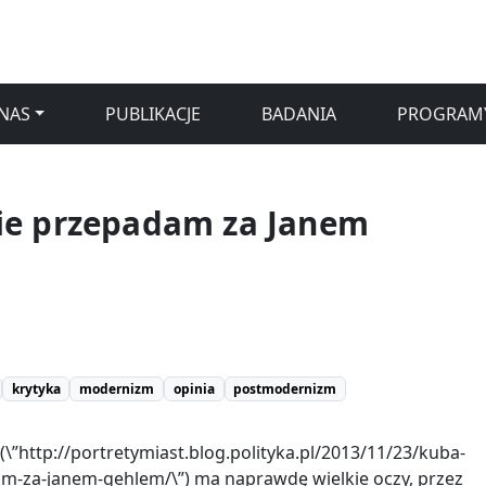
NAS
PUBLIKACJE
BADANIA
PROGRAM
ie przepadam za Janem
krytyka
modernizm
opinia
postmodernizm
(\”http://portretymiast.blog.polityka.pl/2013/11/23/kuba-
m-za-janem-gehlem/\”) ma naprawdę wielkie oczy, przez