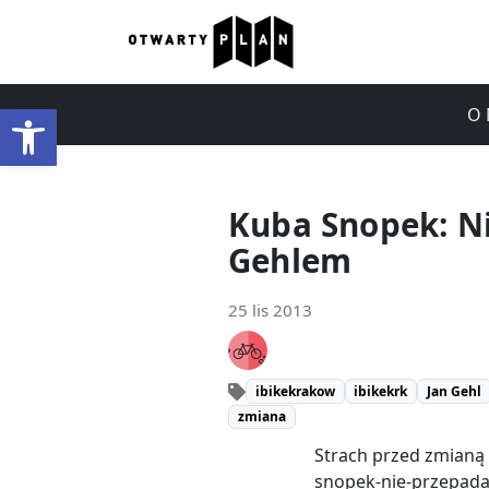
Otwórz pasek narzędzi
O 
Kuba Snopek: N
Gehlem
25 lis 2013
ibikekrakow
ibikekrk
Jan Gehl
zmiana
Strach przed zmianą 
snopek-nie-przepada