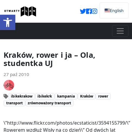
English
Otwórz pasek narzędzi
Kraków, rower i ja – Ola,
studentka UJ
27 paź 2010
ibikekrakow
ibikekrk
kampania
Kraków
rower
transport
zrównoważony transport
\”http://www.flickr.com/photos/ecstaticist/3594155799/\”
Rowerem wzdłuż Wisły na co dzień\” Od dwóch lat