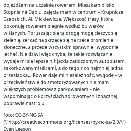
dojeżdżam na uczelnię rowerem. Mieszkam blisko
Stopnia na Dąbiu, zajęcia mam w centrum – Krupnicza,
Czapskich, Al. Mickiewicza. Większość trasy, którą
pokonuję rowerem biegnie wzdłuż bulwarów
wiślanych. Poruszając się tą drogą mogę cieszyć się
zielenią, zerkać na skrzące się na rzece promienie
słoneczne, a przede wszystkim sprawnie i wygodnie
jechać. Nie dziwi więc chyba, że takie rozwiązanie
wydaje mi się lepsze niż jazda zatłoczonym autobusem,
zakorkowanymi ulicami, a do tego z co najmniej jedną
przesiadką… Rower daje mi niezależność, wygodę – w
przeciwieństwie do zmotoryzowanych nie mam
większych problemów z parkowaniem – nie
wspominając o korzyściach zdrowotnych i znacznej
poprawie nastroju.
foto: CC-BY-NC-SA
(\”http://creativecommons.org/licenses/by-nc-sa/2.0/\”)
Evan Leeson