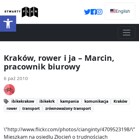
English
Otwórz pasek narzędzi
Kraków, rower i ja – Marcin,
pracownik biurowy
6 paź 2010
ibikekrakow
ibikekrk
kampania
komunikacja
Kraków
rower
transport
zrównoważony transport
\”http://www.flickr.com/photos/cianginty/4709523198/\”
Mieszkam na osiedlu Złocień o trudnościach