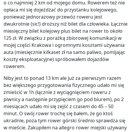
o co najmniej 2 km od mojego domu. Rowerem też nie
opłaca mi się dojeżdżać do przystanku kolejowego,
ponieważ jednorazowy przewóz roweru jest
dwukrotnie (sic!) droższy niż bilet dla człowieka. Łącznie
miesięczny bilet kolejowy plus bilet na rower to około
125 zł. W związku z porażką zbiorowej komunikacji w
mojej części Krakowa i ogromnymi kosztami używania
auta (miesięcznie kilkaset zł na samo paliwo, pomijając
koszty eksploatacyjne) spróbowałem dojazdów
rowerem.
Niby jest to ponad 13 km ale już za pierwszym razem
bez większego przygotowania fizycznego udało mi się
zmieścić w 1h (łącznie z wyciągnięciem roweru z
piwnicy a następnie przypięciem go pod biurem), po 2
miesiącach udało mi się zejść z czasem do 45 – 50
minut. O swój rower trochę się bałem, że go ktoś
ukradnie, poza tym rower górski średnio sprawdza się
w mieście. Zakupiłem na allegro rower miejski używany