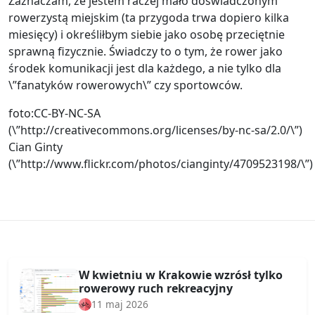
Zaznaczam, że jestem raczej mało doświadczonym
rowerzystą miejskim (ta przygoda trwa dopiero kilka
miesięcy) i określiłbym siebie jako osobę przeciętnie
sprawną fizycznie. Świadczy to o tym, że rower jako
środek komunikacji jest dla każdego, a nie tylko dla
\”fanatyków rowerowych\” czy sportowców.
foto:CC-BY-NC-SA
(\”http://creativecommons.org/licenses/by-nc-sa/2.0/\”)
Cian Ginty
(\”http://www.flickr.com/photos/cianginty/4709523198/\”)
W kwietniu w Krakowie wzrósł tylko
rowerowy ruch rekreacyjny
11 maj 2026