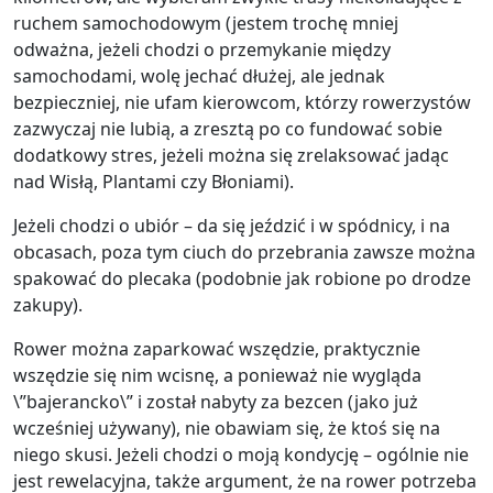
ruchem samochodowym (jestem trochę mniej
odważna, jeżeli chodzi o przemykanie między
samochodami, wolę jechać dłużej, ale jednak
bezpieczniej, nie ufam kierowcom, którzy rowerzystów
zazwyczaj nie lubią, a zresztą po co fundować sobie
dodatkowy stres, jeżeli można się zrelaksować jadąc
nad Wisłą, Plantami czy Błoniami).
Jeżeli chodzi o ubiór – da się jeździć i w spódnicy, i na
obcasach, poza tym ciuch do przebrania zawsze można
spakować do plecaka (podobnie jak robione po drodze
zakupy).
Rower można zaparkować wszędzie, praktycznie
wszędzie się nim wcisnę, a ponieważ nie wygląda
\”bajerancko\” i został nabyty za bezcen (jako już
wcześniej używany), nie obawiam się, że ktoś się na
niego skusi. Jeżeli chodzi o moją kondycję – ogólnie nie
jest rewelacyjna, także argument, że na rower potrzeba