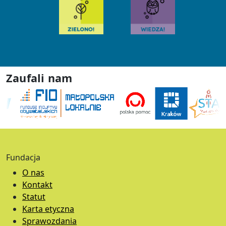
Zaufali nam
Fundacja
O nas
Kontakt
Statut
Karta etyczna
Sprawozdania