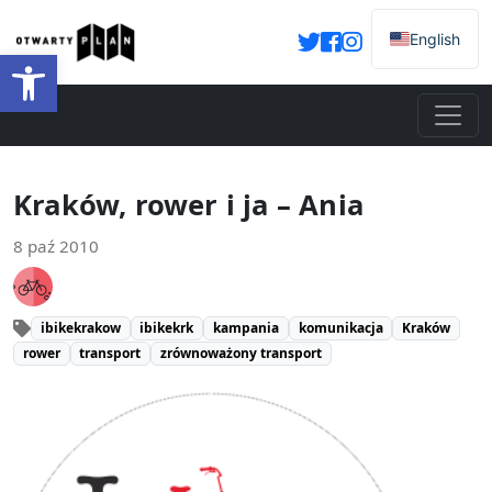
English
Otwórz pasek narzędzi
Kraków, rower i ja – Ania
8 paź 2010
ibikekrakow
ibikekrk
kampania
komunikacja
Kraków
rower
transport
zrównoważony transport