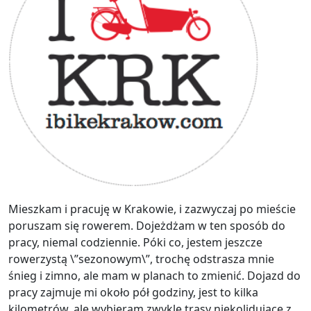
Mieszkam i pracuję w Krakowie, i zazwyczaj po mieście
poruszam się rowerem. Dojeżdżam w ten sposób do
pracy, niemal codziennie. Póki co, jestem jeszcze
rowerzystą \”sezonowym\”, trochę odstrasza mnie
śnieg i zimno, ale mam w planach to zmienić. Dojazd do
pracy zajmuje mi około pół godziny, jest to kilka
kilometrów, ale wybieram zwykle trasy niekolidujące z