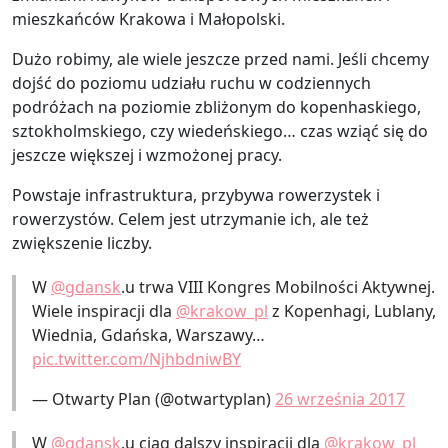
mieszkańców Krakowa i Małopolski.
Dużo robimy, ale wiele jeszcze przed nami. Jeśli chcemy
dojść do poziomu udziału ruchu w codziennych
podróżach na poziomie zbliżonym do kopenhaskiego,
sztokholmskiego, czy wiedeńskiego… czas wziąć się do
jeszcze większej i wzmożonej pracy.
Powstaje infrastruktura, przybywa rowerzystek i
rowerzystów. Celem jest utrzymanie ich, ale też
zwiększenie liczby.
W
@gdansk
.u trwa VIII Kongres Mobilności Aktywnej.
Wiele inspiracji dla
@krakow_pl
z Kopenhagi, Lublany,
Wiednia, Gdańska, Warszawy…
pic.twitter.com/NjhbdniwBY
— Otwarty Plan (@otwartyplan)
26 września 2017
W
@gdansk
.u ciąg dalszy inspiracji dla
@krakow_pl