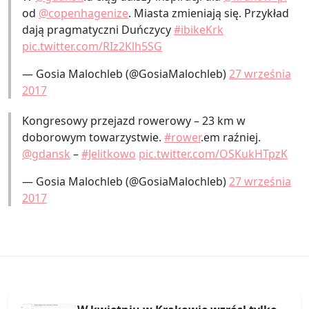
od
@copenhagenize
. Miasta zmieniają się. Przykład
dają pragmatyczni Duńczycy
#ibikeKrk
pic.twitter.com/RIz2Klh5SG
— Gosia Malochleb (@GosiaMalochleb)
27 września
2017
Kongresowy przejazd rowerowy – 23 km w
doborowym towarzystwie.
#rower
.em raźniej.
@gdansk
–
#Jelitkowo
pic.twitter.com/OSKukHTpzK
— Gosia Malochleb (@GosiaMalochleb)
27 września
2017