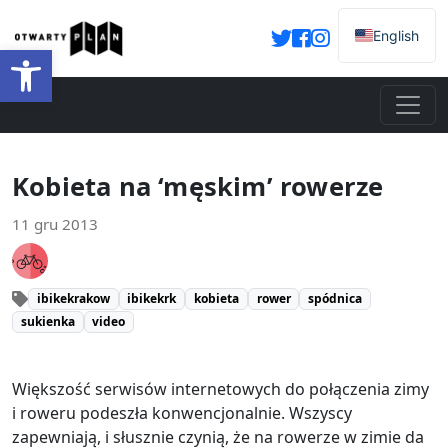
English
Otwórz pasek narzędzi
Kobieta na ‘męskim’ rowerze
11 gru 2013
ibikekrakow
ibikekrk
kobieta
rower
spódnica
sukienka
video
Większość serwisów internetowych do połączenia zimy
i roweru podeszła konwencjonalnie. Wszyscy
zapewniają, i słusznie czynią, że na rowerze w zimie da