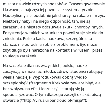
miasta na wiele różnych sposobów. Czasem gwałtownie
i krwawo, a najczęściej powoli acz systematycznie.
Nauczyliśmy się, podobnie jak chorzy na raka, z nim żyć.
Niektórzy nabyli na niego odporność, tzn. nie są
zarażeni, ale niestety odczuwają skutki choroby innych.
Egzystencja w takich warunkach powoli staje się nie do
zniesienia. Polska kadra naukowa, szczególnie ta
starsza, nie poradziła sobie z problemem. Być może
zbyt długo była narażona na kontakt z wirusem i przez
to uległa zarażeniu.
Na szczęście dla nas wszystkich, polską naukę
zaczynają wzmacniać młodzi, zdrowi studenci rokujący
wielką nadzieję. Wyprodukowali dobrą \”video
szczepionkę\” (fragment o Krakowie zawiera błąd, ale
bez wpływu na efekt leczniczy) i starają się ją
spopularyzować. O tym dlaczego zaczęli działać, piszą
otwarcie (\”http://virus.urbancloud.pl/misja\”):