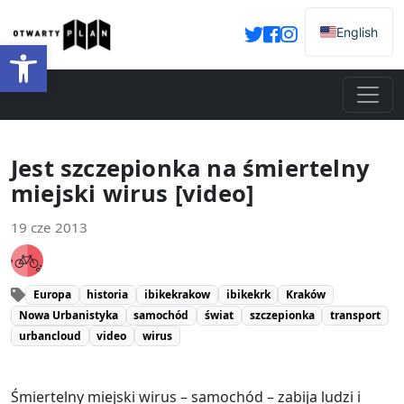
English
Otwórz pasek narzędzi
Jest szczepionka na śmiertelny
miejski wirus [video]
19 cze 2013
Europa
historia
ibikekrakow
ibikekrk
Kraków
Nowa Urbanistyka
samochód
świat
szczepionka
transport
urbancloud
video
wirus
Śmiertelny miejski wirus – samochód – zabija ludzi i