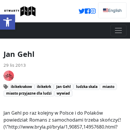
English
Otwórz pasek narzędzi
Jan Gehl
29 lis 2013
ibikekrakow
ibikekrk
Jan Gehl
ludzka skala
miasto
miasto przyjazne dla ludzi
wywiad
Jan Gehl po raz kolejny w Polsce i do Polaków
powiedział: Romans z samochodami trzeba skończyć!
(\”http://www.bryla.pl/bryla/1,90857,14957680.html?