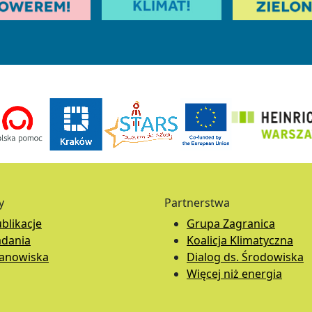
y
Partnerstwa
blikacje
Grupa Zagranica
adania
Koalicja Klimatyczna
tanowiska
Dialog ds. Środowiska
Więcej niż energia