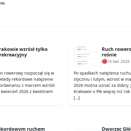
ów.
rakowie wzrósł tylko
Ruch rowero
rekreacyjny
rośnie
16 kwi 2026
on rowerowy rozpoczął się w
Po spadkach natężenia ruch
wtedy rekordowe natężenie
styczniu i lutym, wzrost w ma
porównaniu z marcem wzrósł
2026 można uznać za dobry. 
 kwiecień 2026 z kwietniem
Krakowie o 9% więcej niż rok
[…]
rekordowym ruchem
Dworzec Głó