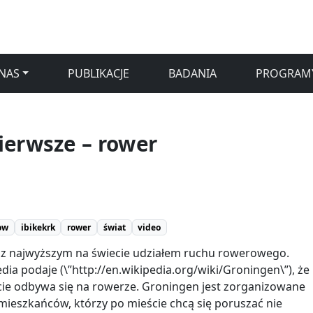
NAS
PUBLIKACJE
BADANIA
PROGRAM
ierwsze – rower
ow
ibikekrk
rower
świat
video
 z najwyższym na świecie udziałem ruchu rowerowego.
dia podaje (\”http://en.wikipedia.org/wiki/Groningen\”), że
ie odbywa się na rowerze. Groningen jest zorganizowane
 mieszkańców, którzy po mieście chcą się poruszać nie