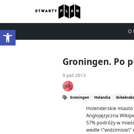
Otwórz pasek narzędzi
O 
Groningen. Po p
9 paź 2013
Groningen
Holandia
ibikekrak
Holenderskie miasto
Anglojęzyczna Wikipe
57% podróży w mieśc
wedle \”widzimisie\”