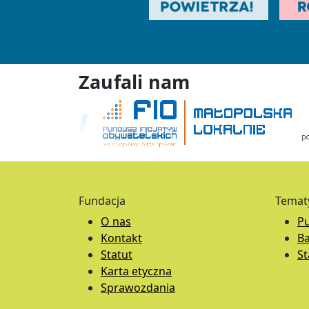
Zaufali nam
Fundacja
Temat
O nas
Pu
Kontakt
B
Statut
S
Karta etyczna
Sprawozdania