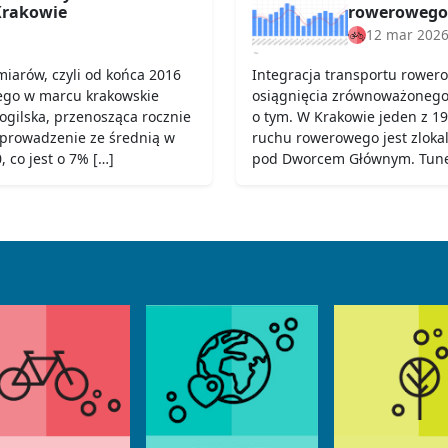
rakowie
rowerowego
12 mar 202
iarów, czyli od końca 2016
Integracja transportu rower
ego w marcu krakowskie
osiągnięcia zrównoważonego t
Mogilska, przenosząca rocznie
o tym. W Krakowie jeden z 19
 prowadzenie ze średnią w
ruchu rowerowego jest zloka
 co jest o 7% […]
pod Dworcem Głównym. Tunel