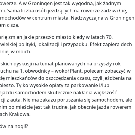
rowerze. A w Groningen jest tak wygodna, jak żadnym
mi. Sama liczba osób jeżdżących na rowerze zadziwi Cię,
 samochodów w centrum miasta. Nadzwyczajna w Groningen
am cisza.
rię zmian jakie przeszło miasto kiedy w latach 70.
elkiej polityki, lokalizacji i przypadku. Efekt zapiera dech
mniej w moich.
skich dyskusji na temat planowanych na przyszły rok
ruchu na 1. obwodnicy – wokół Plant, polecam zobaczyć w
się mieszkańców do oszczędzania czasu, czyli jeżdżenia na
pieszo. Tylko wysokie opłaty za parkowanie i/lub
zejazdu samochodem skutecznie nakłania większość
cji z auta. Nie ma zakazu poruszania się samochodem, ale
nim po mieście jest tak trudne, jak obecnie jazda rowerem
cach Krakowa.
ów na nogi!?