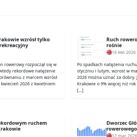
rakowie wzrósł tylko
Ruch rowero
rekreacyjny
rośnie
16 kwi 2026
on rowerowy rozpoczął się w
Po spadkach natężenia ruch
wtedy rekordowe natężenie
styczniu i lutym, wzrost w ma
porównaniu z marcem wzrósł
2026 można uznać za dobry. 
 kwiecień 2026 z kwietniem
Krakowie o 9% więcej niż rok
[…]
rekordowym ruchem
Dworzec Głó
rakowie
rowerowego
12 mar 202