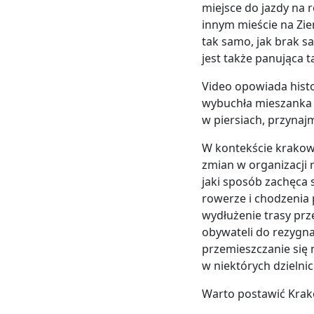
miejsce do jazdy na 
innym mieście na Zie
tak samo, jak brak
jest także panująca t
Video opowiada histo
wybuchła mieszanka wi
w piersiach, przynaj
W kontekście krakow
zmian w organizacji 
jaki sposób zachęca 
rowerze i chodzenia 
wydłużenie trasy pr
obywateli do rezygna
przemieszczanie się 
w niektórych dzielni
Warto postawić Krak