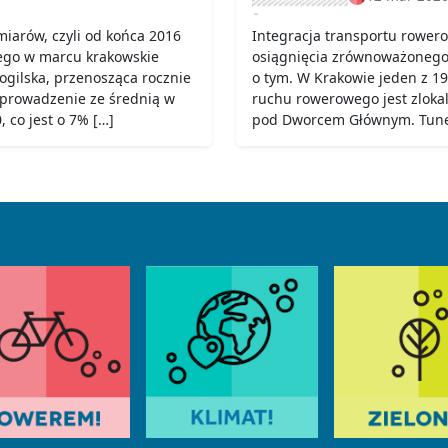
iarów, czyli od końca 2016
Integracja transportu rower
ego w marcu krakowskie
osiągnięcia zrównoważonego t
Mogilska, przenosząca rocznie
o tym. W Krakowie jeden z 19
 prowadzenie ze średnią w
ruchu rowerowego jest zloka
 co jest o 7% […]
pod Dworcem Głównym. Tunel