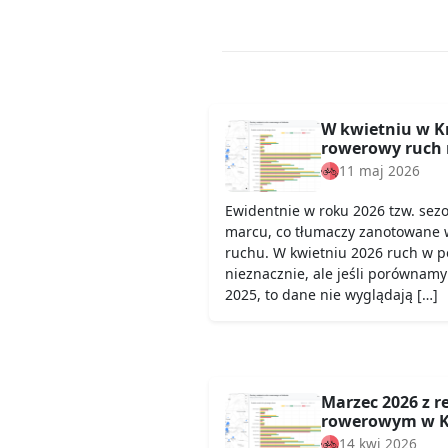
W kwietniu w K
rowerowy ruch 
11 maj 2026
Ewidentnie w roku 2026 tzw. sez
marcu, co tłumaczy zanotowane 
ruchu. W kwietniu 2026 ruch w 
nieznacznie, ale jeśli porównamy
2025, to dane nie wyglądają […]
Marzec 2026 z 
rowerowym w K
14 kwi 2026