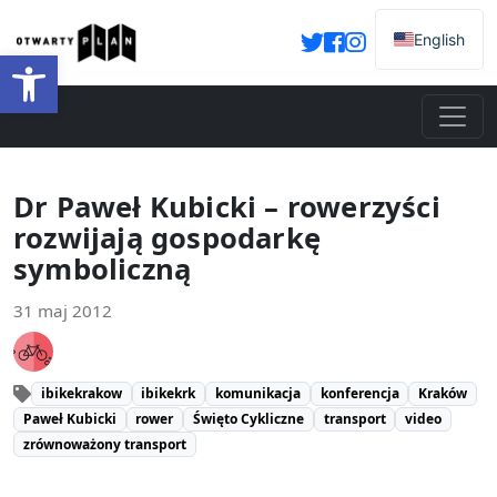
English
Otwórz pasek narzędzi
Dr Paweł Kubicki – rowerzyści
rozwijają gospodarkę
symboliczną
31 maj 2012
ibikekrakow
ibikekrk
komunikacja
konferencja
Kraków
Paweł Kubicki
rower
Święto Cykliczne
transport
video
zrównoważony transport