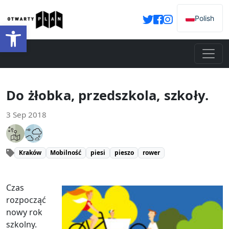
Polish
Open toolbar
Do żłobka, przedszkola, szkoły.
3 Sep 2018
Kraków
Mobilność
piesi
pieszo
rower
Czas
rozpocząć
nowy rok
szkolny.