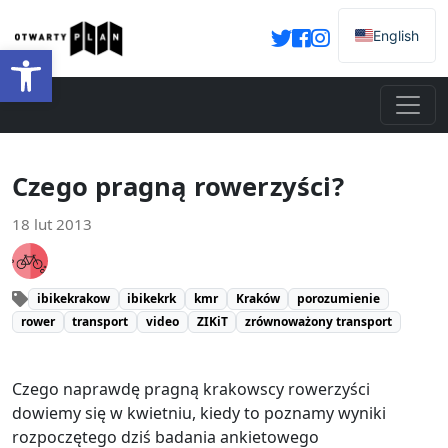
English
Otwórz pasek narzędzi
Czego pragną rowerzyści?
18 lut 2013
ibikekrakow
ibikekrk
kmr
Kraków
porozumienie
rower
transport
video
ZIKiT
zrównoważony transport
Czego naprawdę pragną krakowscy rowerzyści
dowiemy się w kwietniu, kiedy to poznamy wyniki
rozpoczętego dziś badania ankietowego