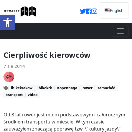
English
Otwórz pasek narzędzi
Cierpliwość kierowców
7 sie 2014
ibikekrakow
ibikekrk
Kopenhaga
rower
samochód
transport
video
Od 8 lat rower jest moim podstawowym i całorocznym
środkiem transportu w mieście. W tym czasie
zauważyłem znaczącą poprawę tzw. \”kultury jazdy\”