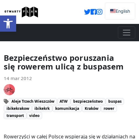
English
Otwórz pasek narzędzi
Bezpieczeństwo poruszania
się rowerem ulicą z buspasem
14 mar 2012
Aleje Trzech Wieszczów
ATW
bezpieczeństwo
buspas
ibikekrakow
ibikekrk
komunikacja
Kraków
rower
transport
video
Rowerzyści w całej Polsce wspierają się w działaniach na