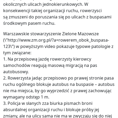
okolicznych ulicach jednokierunkowych. W
konsekwencji takiej organizacji ruchu, rowerzysci
są zmuszeni do poruszania się po ulicach z buspasami
środkowym pasem ruchu.
Warszawskie stowarzyszenie Zielone Mazowsze
(\”http://www.zm.org.pl/?a=rowerem_obok_buspasa-
123\”) w powyższym video pokazuje typowe patologie z
tym związane:
1. Na przepisową jazdę rowerzysty kierowcy
samochodów reagują masową migracją na pas
autobusowy.
2. Rowerzysta jadąc przepisowo po prawej stronie pasa
ruchu ogólnego blokuje autobus na buspasie – autobus
nie ma miejsca, by go wyprzedzić z prawej zachowując
wymagany odstęp 1 m.
3. Policja w słanych zza biurka pismach broni
absurdalnej organizacji ruchu i blokuje próby jej
zmiany, ale na ulicy sama nie ma w zwyczaju się do niej