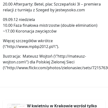
20.00 Afterparty: Betel, plac Szczepański 3l – premiera
relacji z turnieju z Szeged by jestwysoko.com
09.09.12 niedziela
10.00 Faza finałowa mistrzostw (double elimination)
~17.00 Koronacja zwycięzców
Więcej szczegółów wkrótce
(\”http://www.mpbp2012.pl/\”).
Ilustracja: Mateusz Wojtoń (\”http://mateusz-
wojton.com\”) dla Polskiej Zielonej Sieci
(\”http://www.flickr.com/photos/zielonasiec/sets/721576
W kwietniu w Krakowie wzrósł tylko