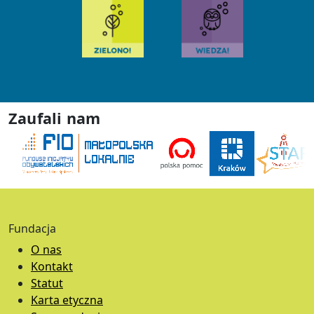
Zaufali nam
Fundacja
O nas
Kontakt
Statut
Karta etyczna