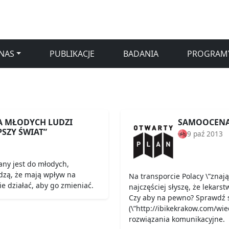
NAS
PUBLIKACJE
BADANIA
PROGRAM
A MŁODYCH LUDZI
SAMOOCENA
PSZY ŚWIAT”
9 paź 2013
any jest do młodych,
dzą, że mają wpływ na
Na transporcie Polacy \”znaj
ie działać, aby go zmieniać.
najczęściej słyszę, że lekarst
Czy aby na pewno? Sprawdź 
(\”http://ibikekrakow.com/wie
rozwiązania komunikacyjne.