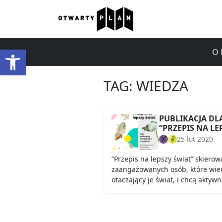
Otwórz pasek narzędzi
O 
TAG:
WIEDZA
PUBLIKACJA DL
“PRZEPIS NA LE
25 lut 2020
“Przepis na lepszy świat” skierow
zaangażowanych osób, które wie
otaczający je świat, i chcą aktywn