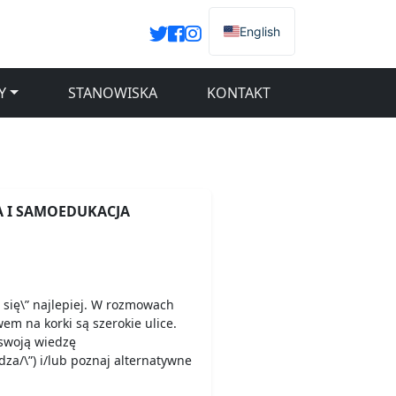
English
Y
STANOWISKA
KONTAKT
 I SAMOEDUKACJA
ą się\” najlepiej. W rozmowach
wem na korki są szerokie ulice.
swoją wiedzę
dza/\”) i/lub poznaj alternatywne