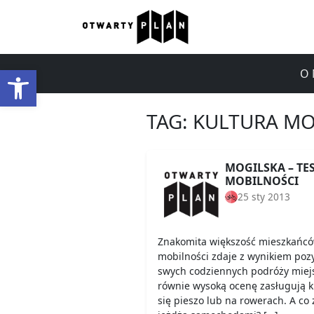
Otwórz pasek narzędzi
O 
TAG:
KULTURA MO
MOGILSKA – TE
MOBILNOŚCI
25 sty 2013
Znakomita większość mieszkańców
mobilności zdaje z wynikiem po
swych codziennych podróży miejs
równie wysoką ocenę zasługują k
się pieszo lub na rowerach. A co 