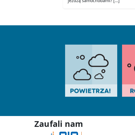
jeżdżą samochodami? […]
Zaufali nam