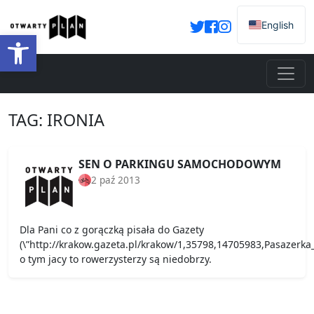
English
Otwórz pasek narzędzi
TAG:
IRONIA
SEN O PARKINGU SAMOCHODOWYM
2 paź 2013
Dla Pani co z gorączką pisała do Gazety
(\”http://krakow.gazeta.pl/krakow/1,35798,14705983,Pasazerka
o tym jacy to rowerzysterzy są niedobrzy.