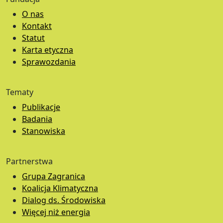
O nas
Kontakt
Statut
Karta etyczna
Sprawozdania
Tematy
Publikacje
Badania
Stanowiska
Partnerstwa
Grupa Zagranica
Koalicja Klimatyczna
Dialog ds. Środowiska
Więcej niż energia