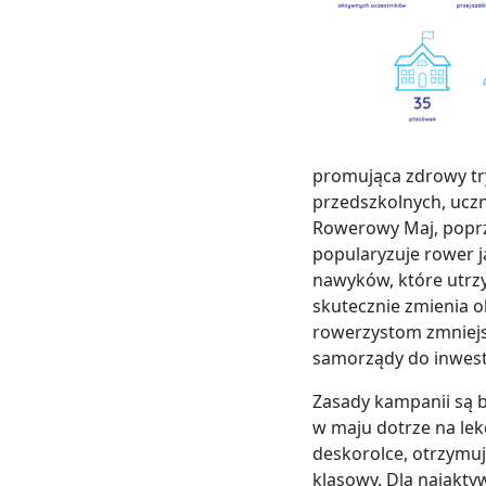
promująca zdrowy tr
przedszkolnych, ucz
Rowerowy Maj, poprz
popularyzuje rower j
nawyków, które utrz
skutecznie zmienia ok
rowerzystom zmniejs
samorządy do inwest
Zasady kampanii są b
w maju dotrze na lek
deskorolce, otrzymuj
klasowy. Dla najakty