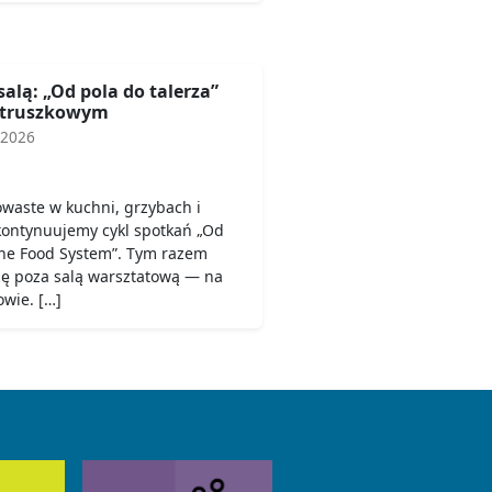
salą: „Od pola do talerza”
etruszkowym
 2026
owaste w kuchni, grzybach i
 kontynuujemy cykl spotkań „Od
 the Food System”. Tym razem
się poza salą warsztatową — na
wie. […]