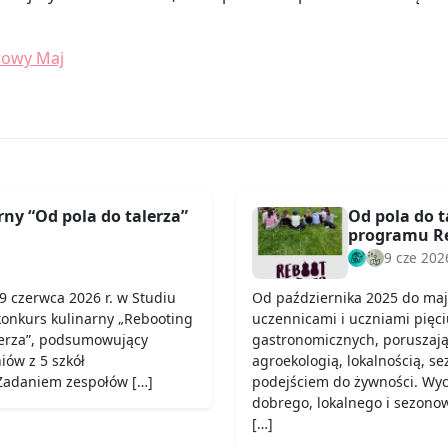
owy Maj
ny “Od pola do talerza”
Od pola do t
programu Re
9 cze 202
9 czerwca 2026 r. w Studiu
Od października 2025 do maj
konkurs kulinarny „Rebooting
uczennicami i uczniami pięci
lerza”, podsumowujący
gastronomicznych, poruszają
iów z 5 szkół
agroekologią, lokalnością, s
 Zadaniem zespołów […]
podejściem do żywności. Wych
dobrego, lokalnego i sezono
[…]