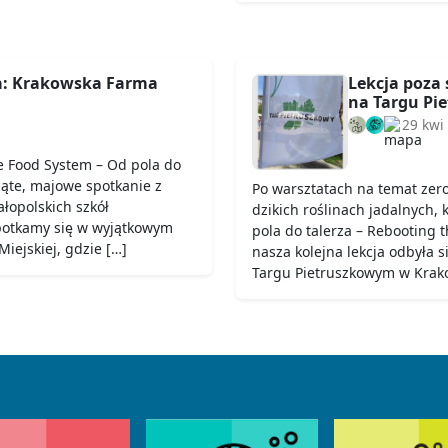
a: Krakowska Farma
Lekcja poza 
na Targu Pi
29 kwi
e Food System – Od pola do
iąte, majowe spotkanie z
Po warsztatach na temat zer
łopolskich szkół
dzikich roślinach jadalnych,
potkamy się w wyjątkowym
pola do talerza – Rebooting
iejskiej, gdzie […]
nasza kolejna lekcja odbyła 
Targu Pietruszkowym w Krako