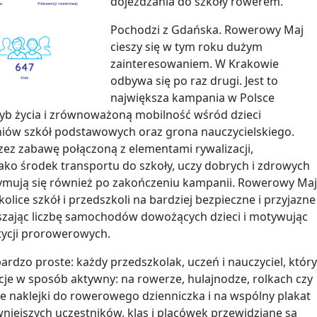
dojeżdżania do szkoły rowerem.
Pochodzi z Gdańska. Rowerowy Maj
cieszy się w tym roku dużym
zainteresowaniem. W Krakowie
odbywa się po raz drugi. Jest to
największa kampania w Polsce
yb życia i zrównoważoną mobilność wśród dzieci
niów szkół podstawowych oraz grona nauczycielskiego.
ez zabawę połączoną z elementami rywalizacji,
ako środek transportu do szkoły, uczy dobrych i zdrowych
ymują się również po zakończeniu kampanii. Rowerowy Ma
olice szkół i przedszkoli na bardziej bezpieczne i przyjazne
zając liczbę samochodów dowożących dzieci i motywując
ycji prorowerowych.
ardzo proste: każdy przedszkolak, uczeń i nauczyciel, któr
cje w sposób aktywny: na rowerze, hulajnodze, rolkach czy
e naklejki do rowerowego dzienniczka i na wspólny plakat
wniejszych uczestników, klas i placówek przewidziane są