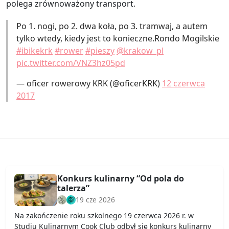
polega zrównoważony transport.
Po 1. nogi, po 2. dwa koła, po 3. tramwaj, a autem
tylko wtedy, kiedy jest to konieczne.Rondo Mogilskie
#ibikekrk
#rower
#pieszy
@krakow_pl
pic.twitter.com/VNZ3hz05pd
— oficer rowerowy KRK (@oficerKRK)
12 czerwca
2017
Konkurs kulinarny “Od pola do
talerza”
19 cze 2026
Na zakończenie roku szkolnego 19 czerwca 2026 r. w
Studiu Kulinarnym Cook Club odbył się konkurs kulinarny