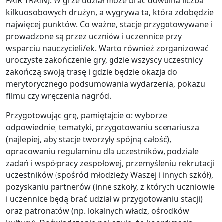
FAIR TRAIN). W grze udział może brać dowolna liczba
kilkuosobowych drużyn, a wygrywa ta, która zdobędzie
najwięcej punktów. Co ważne, stacje przygotowywane i
prowadzone są przez uczniów i uczennice przy
wsparciu nauczycieli/ek. Warto również zorganizować
uroczyste zakończenie gry, gdzie wszyscy uczestnicy
zakończą swoją trasę i gdzie będzie okazja do
merytorycznego podsumowania wydarzenia, pokazu
filmu czy wręczenia nagród.
Przygotowując grę, pamiętajcie o: wyborze
odpowiedniej tematyki, przygotowaniu scenariusza
(najlepiej, aby stacje tworzyły spójną całość),
opracowaniu regulaminu dla uczestników, podziale
zadań i współpracy zespołowej, przemyśleniu rekrutacji
uczestników (spośród młodzieży Waszej i innych szkół),
pozyskaniu partnerów (inne szkoły, z których uczniowie
i uczennice będą brać udział w przygotowaniu stacji)
oraz patronatów (np. lokalnych władz, ośrodków