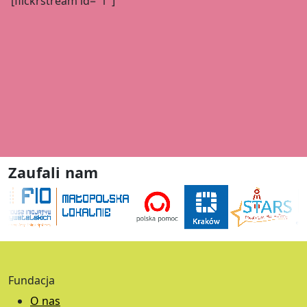
[flickrstream id="1"]
Zaufali nam
Fundacja
O nas