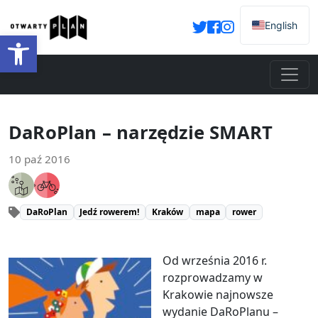
English
Otwórz pasek narzędzi
DaRoPlan – narzędzie SMART
10 paź 2016
DaRoPlan
Jedź rowerem!
Kraków
mapa
rower
Od września 2016 r.
rozprowadzamy w
Krakowie najnowsze
wydanie DaRoPlanu –