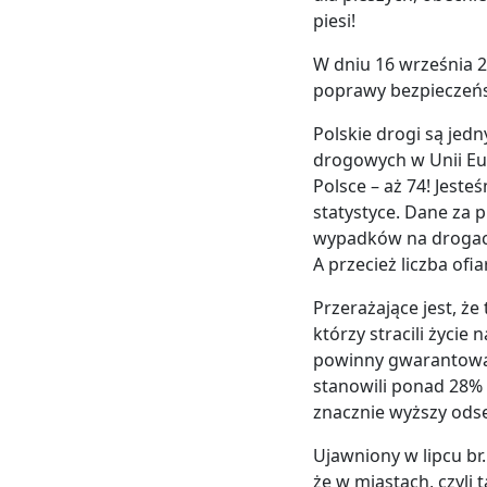
piesi!
W dniu 16 września 2
poprawy bezpieczeńs
Polskie drogi są jed
drogowych w Unii Eur
Polsce – aż 74! Jest
statystyce. Dane za 
wypadków na drogach 
A przecież liczba ofi
Przerażające jest, że 
którzy stracili życie
powinny gwarantować
stanowili ponad 28%
znacznie wyższy ods
Ujawniony w lipcu b
że w miastach, czyli