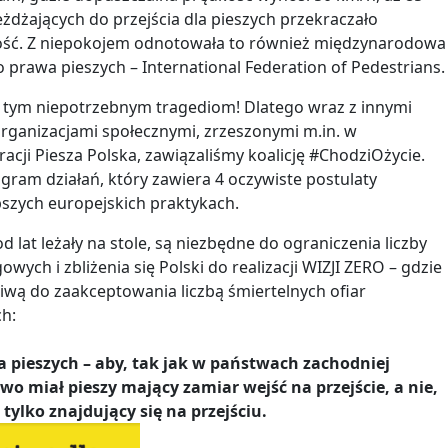
żdżających do przejścia dla pieszych przekraczało
ość. Z niepokojem odnotowała to również międzynarodowa
o prawa pieszych – International Federation of Pedestrians.
 tym niepotrzebnym tragediom! Dlatego wraz z innymi
organizacjami społecznymi, zrzeszonymi m.in. w
acji Piesza Polska, zawiązaliśmy koalicję #ChodziOżycie.
ram działań, który zawiera 4 oczywiste postulaty
szych europejskich praktykach.
od lat leżały na stole, są niezbędne do ograniczenia liczby
ych i zbliżenia się Polski do realizacji WIZJI ZERO – gdzie
liwą do zaakceptowania liczbą śmiertelnych ofiar
h:
a pieszych – aby, tak jak w państwach zachodniej
wo miał pieszy mający zamiar wejść na przejście, a nie,
, tylko znajdujący się na przejściu.