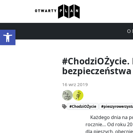
Otwórz pasek narzędzi
O 
#ChodziOŻycie. 
bezpieczeństwa
16 wrz 2019
#ChodziOŻycie
#pieszyrowerzyst
Każdego dnia na po
rocznie… Od roku 2016
dla pieszych, obecn