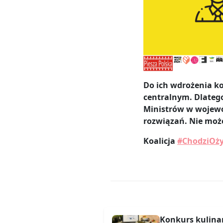
Do ich wdrożenia ko
centralnym. Dlateg
Ministrów w wojewó
rozwiązań. Nie moż
Koalicja
#ChodziOży
Konkurs kulinar