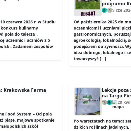
programu Re
9 cze 202
19 czerwca 2026 r. w Studiu
Od października 2025 do ma
 konkurs kulinarny
uczennicami i uczniami pięc
 pola do talerza”,
gastronomicznych, poruszaj
ę uczennic i uczniów z 5
agroekologią, lokalnością,
polski. Zadaniem zespołów
podejściem do żywności. Wy
idea dobrego, lokalnego i 
towarzyszyć […]
a: Krakowska Farma
Lekcja poza 
na Targu Pi
29 kwi
he Food System – Od pola
już piąte, majowe spotkanie
Po warsztatach na temat ze
 małopolskich szkół
dzikich roślinach jadalnych