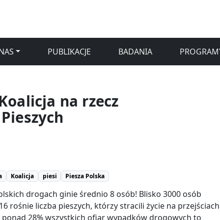
NAS
PUBLIKACJE
BADANIA
PROGRAM
Koalicja na rzecz
 Pieszych
a
Koalicja
piesi
Piesza Polska
lskich drogach ginie średnio 8 osób! Blisko 3000 osób
 rośnie liczba pieszych, którzy stracili życie na przejściach
ie ponad 28% wszystkich ofiar wypadków drogowych to