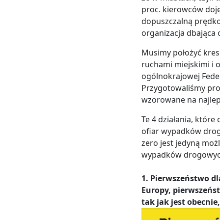
proc. kierowców doje
dopuszczalną prędk
organizacja dbająca 
Musimy położyć kres
ruchami miejskimi i 
ogólnokrajowej Feder
Przygotowaliśmy prog
wzorowane na najlep
Te 4 działania, które 
ofiar wypadków drogow
zero jest jedyną moż
wypadków drogowyc
1. Pierwszeństwo dl
Europy, pierwszeńst
tak jak jest obecnie