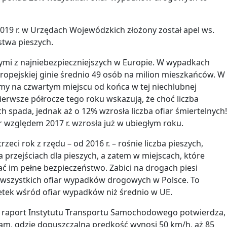
019 r. w Urzędach Wojewódzkich złożony został apel ws.
twa pieszych.
nymi z najniebezpieczniejszych w Europie. W wypadkach
opejskiej ginie średnio 49 osób na milion mieszkańców. W
eśmy na czwartym miejscu od końca w tej niechlubnej
pierwsze półrocze tego roku wskazują, że choć liczba
spada, jednak aż o 12% wzrosła liczba ofiar śmiertelnych
ar względem 2017 r. wzrosła już w ubiegłym roku.
trzeci rok z rzędu – od 2016 r. – rośnie liczba pieszych,
 na przejściach dla pieszych, a zatem w miejscach, które
 im pełne bezpieczeństwo. Zabici na drogach piesi
 wszystkich ofiar wypadków drogowych w Polsce. To
etek wśród ofiar wypadków niż średnio w UE.
r. raport Instytutu Transportu Samochodowego potwierdza,
 tam, gdzie dopuszczalna prędkość wynosi 50 km/h, aż 85