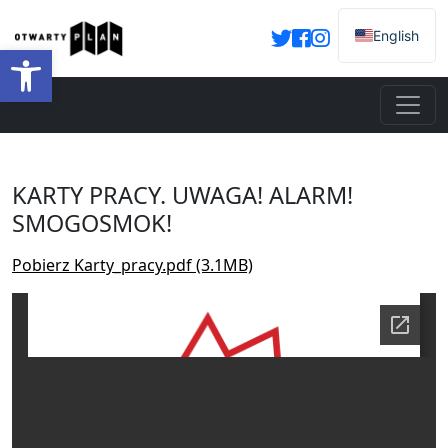
English
Otwórz pasek narzędzi
KARTY PRACY. UWAGA! ALARM!
SMOGOSMOK!
Pobierz Karty_pracy.pdf (3.1MB)