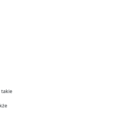
 takie
akże