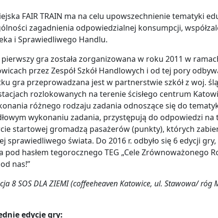
ejska FAIR TRAIN ma na celu upowszechnienie tematyki eduk
ólności zagadnienia odpowiedzialnej konsumpcji, współzal
eka i Sprawiedliwego Handlu.
 pierwszy gra została zorganizowana w roku 2011 w ramach
wicach przez Zespół Szkół Handlowych i od tej pory odbywa 
ku gra przeprowadzana jest w partnerstwie szkół z woj. ślą
stacjach rozlokowanych na terenie ścisłego centrum Katowi
onania różnego rodzaju zadania odnoszące się do tematyki 
dłowym wykonaniu zadania, przystępują do odpowiedzi na 
cie startowej gromadzą pasażerów (punkty), których zabie
ej sprawiedliwego świata. Do 2016 r. odbyło się 6 edycji gry,
a pod hasłem tegorocznego TEG „Cele Zrównoważonego Roz
 od nas!”
tacja 8 SOS DLA ZIEMI (coffeeheaven Katowice, ul. Stawowa/ róg 
dnie edycje gry: