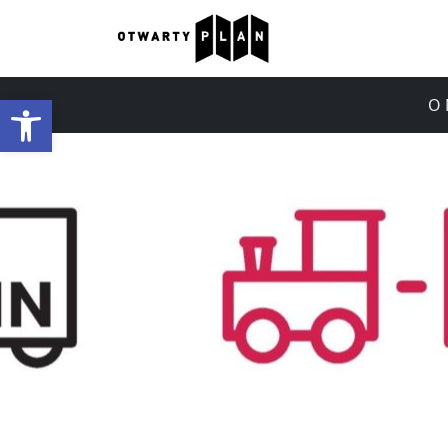
Otwórz pasek narzędzi
O 