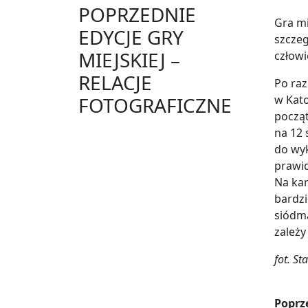
POPRZEDNIE
Gra mi
EDYCJE GRY
szczeg
MIEJSKIEJ –
człowi
RELACJE
Po raz
FOTOGRAFICZNE
w Kato
począt
na 12 
do wyk
prawi
Na kar
bardzi
siódm
zależy
fot. S
Poprze