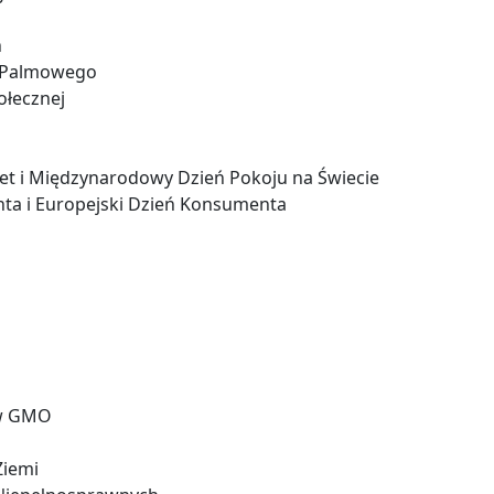
h
u Palmowego
ołecznej
m
et i Międzynarodowy Dzień Pokoju na Świecie
ta i Europejski Dzień Konsumenta
iw GMO
Ziemi