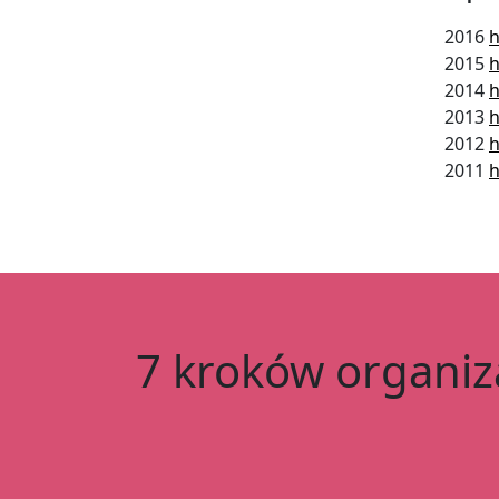
2016
h
2015
h
2014
h
2013
h
2012
h
2011
h
7 kroków organiza