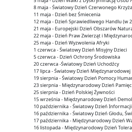
5 maja - Dzień Walki z Dyskryminacją Osób
8 maja - Światowy Dzień Czerwonego Krzyża
11 maja - Dzień bez Śmiecenia
12 maja - Dzień Sprawiedliwego Handlu (w 20
21 maja - Europejski Dzień Obszarów Natur
22 maja - Dzień Praw Zwierząt i Międzynar
25 maja - Dzień Wyzwolenia Afryki
1 czerwca - Światowy Dzień Misyjny Dzieci
5 czerwca - Dzień Ochrony Środowiska
20 czerwca -Światowy Dzień Uchodźcy
17 lipca - Światowy Dzień Międzynarodowej
19 sierpnia - Światowy Dzień Pomocy Human
23 sierpnia - Międzynarodowy Dzień Pamięci
25 sierpnia - Dzień Polskiej Żywności
15 września - Międzynarodowy Dzień Demok
10 października - Światowy Dzień Informacj
16 października - Światowy Dzień Głodu, Ś
17 października - Międzynarodowy Dzień W
16 listopada - Międzynarodowy Dzień Tolera