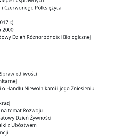
 Niepełnosprawnych
 i Czerwonego Półksiężyca
17 r.)
a 2000
odowy Dzień Różnorodności Biologicznej
 Sprawiedliwości
itarnej
 o Handlu Niewolnikami i jego Zniesieniu
racji
i na temat Rozwoju
wiatowy Dzień Żywności
alki z Ubóstwem
ncji