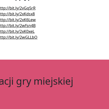
ttp://bit.ly/2vGq5rR
ttp://bit.ly/2xKdsx8
ttp://bit.ly/2xK6Lew
ttp://bit.ly/2wfsn4B
ttp://bit.ly/2xK0xeL
ttp://bit.ly/2wGLLbO
cji gry miejskiej