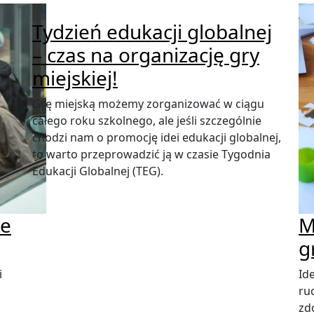
Tydzień edukacji globalnej
– czas na organizację gry
miejskiej!
Grę miejską możemy zorganizować w ciągu
całego roku szkolnego, ale jeśli szczególnie
chodzi nam o promocję idei edukacji globalnej,
to warto przeprowadzić ją w czasie Tygodnia
Edukacji Globalnej (TEG).
ie
M
g
i
Id
ru
zd