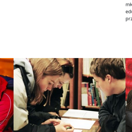
ć
mł
ed
pr