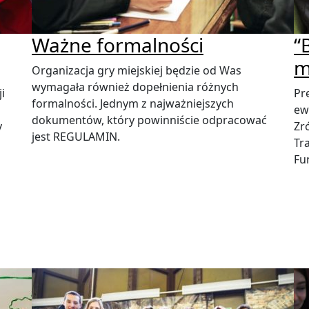
Ważne formalności
“
m
Organizacja gry miejskiej będzie od Was
wymagała również dopełnienia różnych
i
Pr
formalności. Jednym z najważniejszych
ew
dokumentów, który powinniście odpracować
y
Zr
jest REGULAMIN.
Tr
Fu