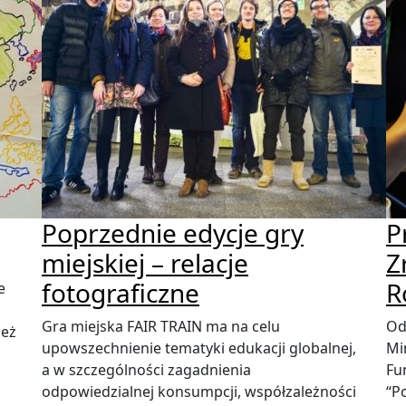
Poprzednie edycje gry
P
miejskiej – relacje
Z
fotograficzne
R
e
Gra miejska FAIR TRAIN ma na celu
Od
ież
upowszechnienie tematyki edukacji globalnej,
Mi
a w szczególności zagadnienia
Fu
odpowiedzialnej konsumpcji, współzależności
“P