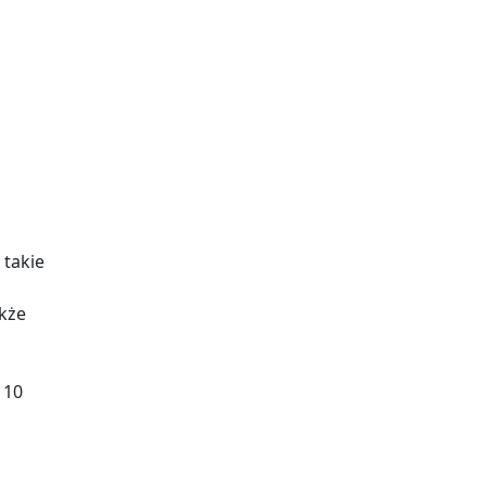
 takie
akże
 10