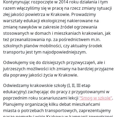
Kontynynując rozpoczęte w 2014 roku działania i tym
razem włączyliśmy się w pracę na rzecz zmiany sytuacji
złej jakości powietrza w Krakowie. Prowadzimy
warsztaty edukacji ekologicznej nakierowane na
zmianę nawyków w zakresie źródeł ogrzewania
stosowanych w domach i mieszkaniach krakowian, jak
też przeanalizowania np. za pośrednictwem m.in.
szkolnych planów mobilności, czy aktualny środek
transportu jest tym najodpowiedniejszym.
Odwołujemy się do dzisiejszych przyzwyczajeń, ale i
jutrzeszych możliwości ich zmiany na bardziej przyjazne
dla poprawy jakości życia w Krakowie.
Odwiedzamy krakowskie szkoły (I, II, III etap
edukacyjny) zachęcając do pracy z przygotowanymi w
poprzednim roku scanariuszami lekcji
“Smog w szkole”
.
Planujemy organizację kilku debat mieszkańcami
miasta o potrzebach transportowych, zaprezentujemy
nasze pomysły i wizję Krakowa w kampanii zewnętrznej