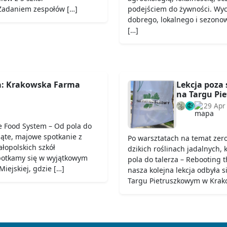
 Zadaniem zespołów […]
podejściem do żywności. Wych
dobrego, lokalnego i sezono
[…]
a: Krakowska Farma
Lekcja poza 
na Targu Pi
29 Apr
e Food System – Od pola do
iąte, majowe spotkanie z
Po warsztatach na temat zer
łopolskich szkół
dzikich roślinach jadalnych,
potkamy się w wyjątkowym
pola do talerza – Rebooting
iejskiej, gdzie […]
nasza kolejna lekcja odbyła 
Targu Pietruszkowym w Krako