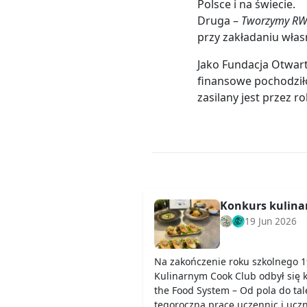
Polsce i na świecie.
Druga –
Tworzymy R
przy zakładaniu włas
Jako Fundacja Otwart
finansowe pochodził
zasilany jest przez 
Konkurs kulinar
19 Jun 2026
Na zakończenie roku szkolnego 1
Kulinarnym Cook Club odbył się 
the Food System – Od pola do ta
tegoroczną pracę uczennic i uczn