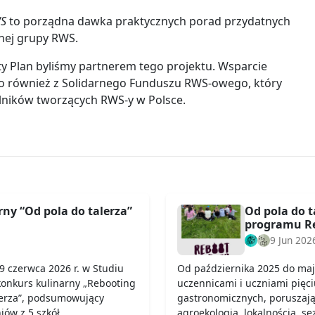
WS
to porządna dawka praktycznych porad przydatnych
nej grupy RWS.
y Plan byliśmy partnerem tego projektu. Wsparcie
o również z Solidarnego Funduszu RWS-owego, który
rolników tworzących RWS-y w Polsce.
ny “Od pola do talerza”
Od pola do t
programu Re
9 Jun 202
9 czerwca 2026 r. w Studiu
Od października 2025 do maj
konkurs kulinarny „Rebooting
uczennicami i uczniami pięci
lerza”, podsumowujący
gastronomicznych, poruszają
iów z 5 szkół
agroekologią, lokalnością, s