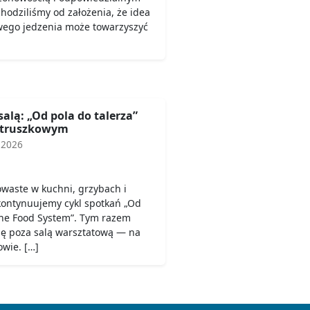
odziliśmy od założenia, że idea
wego jedzenia może towarzyszyć
salą: „Od pola do talerza”
etruszkowym
 2026
owaste w kuchni, grzybach i
 kontynuujemy cykl spotkań „Od
 the Food System”. Tym razem
się poza salą warsztatową — na
wie. […]