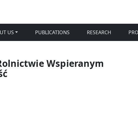
UT US
PUBLICATIONS
RESEARCH
PR
Rolnictwie Wspieranym
ść