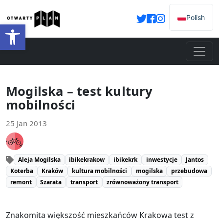
Polish
Open toolbar
Mogilska – test kultury
mobilności
25 Jan 2013
Aleja Mogilska
ibikekrakow
ibikekrk
inwestycje
Jantos
Koterba
Kraków
kultura mobilności
mogilska
przebudowa
remont
Szarata
transport
zrównoważony transport
Znakomita większość mieszkańców Krakowa test z