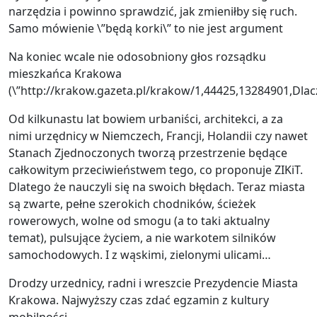
narzędzia i powinno sprawdzić, jak zmieniłby się ruch.
Samo mówienie \”będą korki\” to nie jest argument
Na koniec wcale nie odosobniony głos rozsądku
mieszkańca Krakowa
(\”http://krakow.gazeta.pl/krakow/1,44425,13284901,Dlac
Od kilkunastu lat bowiem urbaniści, architekci, a za
nimi urzędnicy w Niemczech, Francji, Holandii czy nawet
Stanach Zjednoczonych tworzą przestrzenie będące
całkowitym przeciwieństwem tego, co proponuje ZIKiT.
Dlatego że nauczyli się na swoich błędach. Teraz miasta
są zwarte, pełne szerokich chodników, ścieżek
rowerowych, wolne od smogu (a to taki aktualny
temat), pulsujące życiem, a nie warkotem silników
samochodowych. I z wąskimi, zielonymi ulicami…
Drodzy urzednicy, radni i wreszcie Prezydencie Miasta
Krakowa. Najwyższy czas zdać egzamin z kultury
mobilności.