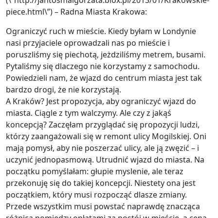
piece.html\”) – Radna Miasta Krakowa:
Ograniczyć ruch w mieście. Kiedy byłam w Londynie
nasi przyjaciele oprowadzali nas po mieście i
poruszliśmy się piechotą, jeżdziliśmy metrem, busami.
Pytaliśmy się dlaczego nie korzystamy z samochodu.
Powiedzieli nam, że wjazd do centrum miasta jest tak
bardzo drogi, że nie korzystają.
A Kraków? Jest propozycja, aby ograniczyć wjazd do
miasta. Ciągle z tym walczymy. Ale czy z jakąś
koncepcją? Zaczęłam przyglądać się propozycji ludzi,
którzy zaangażowali się w remont ulicy Mogilskiej. Oni
mają pomysł, aby nie poszerzać ulicy, ale ją zwęzić – i
uczynić jednopasmową. Utrudnić wjazd do miasta. Na
początku pomyślałam: głupie myslenie, ale teraz
przekonuję się do takiej koncepcji. Niestety ona jest
początkiem, który musi rozpocząć dlasze zmiany.
Przede wszystkim musi powstać naprawdę znacząca
różnica pomiędzy opłatami za postój w mieście, a ceną