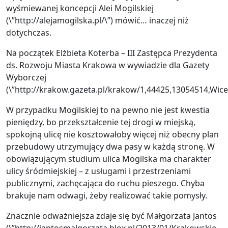
wyśmiewanej koncepcji Alei Mogilskiej
(\”http://alejamogilska.pl/\”) mówić… inaczej niż
dotychczas.
Na początek Elżbieta Koterba – III Zastępca Prezydenta
ds. Rozwoju Miasta Krakowa w wywiadzie dla Gazety
Wyborczej
(\”http://krakow.gazeta.pl/krakow/1,44425,13054514,W
W przypadku Mogilskiej to na pewno nie jest kwestia
pieniędzy, bo przekształcenie tej drogi w miejską,
spokojną ulicę nie kosztowałoby więcej niż obecny plan
przebudowy utrzymujący dwa pasy w każdą stronę. W
obowiązującym studium ulica Mogilska ma charakter
ulicy śródmiejskiej – z usługami i przestrzeniami
publicznymi, zachęcająca do ruchu pieszego. Chyba
brakuje nam odwagi, żeby realizować takie pomysły.
Znacznie odważniejsza zdaje się być Małgorzata Jantos
(\”http://jantosmalgorzata.blox.pl/2013/01/Krakowskie-