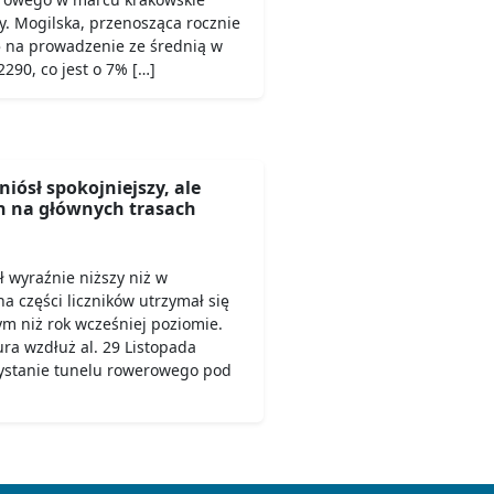
ły. Mogilska, przenosząca rocznie
ę na prowadzenie ze średnią w
290, co jest o 7% […]
niósł spokojniejszy, ale
ch na głównych trasach
 wyraźnie niższy niż w
na części liczników utrzymał się
m niż rok wcześniej poziomie.
ra wzdłuż al. 29 Listopada
ystanie tunelu rowerowego pod