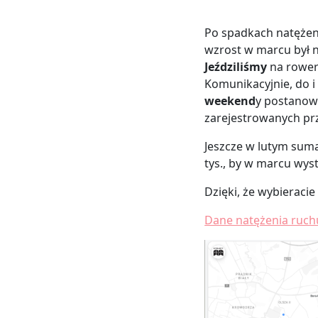
Po spadkach natężen
wzrost w marcu był n
Jeździliśmy
na rower
Komunikacyjnie, do i 
weekend
y postanowi
zarejestrowanych pr
Jeszcze w lutym suma
tys., by w marcu wyst
Dzięki, że wybieracie
Dane natężenia ruch