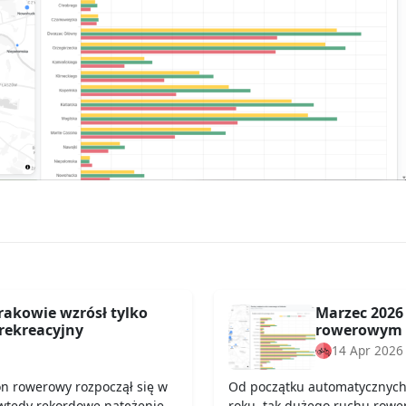
rakowie wzrósł tylko
Marzec 2026
rekreacyjny
rowerowym 
14 Apr 2026
on rowerowy rozpoczął się w
Od początku automatycznych 
wtedy rekordowe natężenie
roku, tak dużego ruchu row