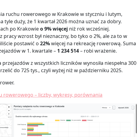
ia ruchu rowerowego w Krakowie w styczniu i lutym,
a tyle duży, że 1 kwartał 2026 można uznać za dobry.
ach po Krakowie
o 9% więcej
niż rok wcześniej.
z pracy wzrost był nieznaczny, bo tyko o 2%, ale za to w
liście postawić o
22%
więcej na rekreację rowerową. Suma
zejazdów w 1. kwartale –
1 234 514
– robi wrażenie.
 przejazdów z wszystkich liczników wynosiła niespełna 300
rzelić do 725 tys., czyli wyżej niż w październiku 2025.
 rower.
u rowerowego – liczby, wykresy, porównania