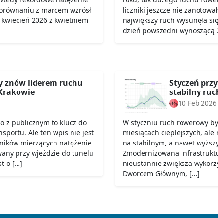
porównaniu z marcem wzrósł
liczniki jeszcze nie zanotowa
 kwiecień 2026 z kwietniem
największy ruch wysunęła si
dzień powszedni wynoszącą 2
 znów liderem ruchu
Styczeń przy
Krakowie
stabilny ru
10 Feb 2026
o z publicznym to klucz do
W styczniu ruch rowerowy był
portu. Ale ten wpis nie jest
miesiącach cieplejszych, ale 
zników mierzących natężenie
na stabilnym, a nawet wyższy
wany przy wjeździe do tunelu
Zmodernizowana infrastruktu
t o […]
nieustannie zwiększa wykorz
Dworcem Głównym, […]