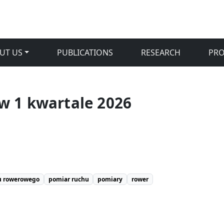
UT US
PUBLICATIONS
RESEARCH
PR
w 1 kwartale 2026
u rowerowego
pomiar ruchu
pomiary
rower