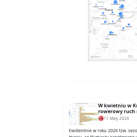
W kwietniu w K
rowerowy ruch 
11 May 2026
Ewidentnie w roku 2026 tzw. sez
marcu, co tłumaczy zanotowane 