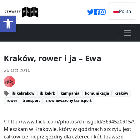
Polish
Open toolbar
Kraków, rower i ja – Ewa
26 Oct 2010
ibikekrakow
ibikekrk
kampania
komunikacja
Kraków
rower
transport
zrównoważony transport
\”http://www.flickr.com/photos/chrisgold/3694520915/\”
Mieszkam w Krakowie, który w godzinach szczytu jest
całkowicie nieprzejezdny dla czterech kół. I zawsze