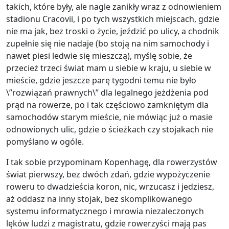
takich, które były, ale nagle zanikły wraz z odnowieniem
stadionu Cracovii, i po tych wszystkich miejscach, gdzie
nie ma jak, bez troski o życie, jeździć po ulicy, a chodnik
zupełnie się nie nadaje (bo stoją na nim samochody i
nawet piesi ledwie się mieszczą), myślę sobie, że
przecież trzeci świat mam u siebie w kraju, u siebie w
mieście, gdzie jeszcze parę tygodni temu nie było
\”rozwiązań prawnych\” dla legalnego jeżdżenia pod
prąd na rowerze, po i tak częściowo zamkniętym dla
samochodów starym mieście, nie mówiąc już o masie
odnowionych ulic, gdzie o ścieżkach czy stojakach nie
pomyślano w ogóle.
I tak sobie przypominam Kopenhagę, dla rowerzystów
świat pierwszy, bez dwóch zdań, gdzie wypożyczenie
roweru to dwadzieścia koron, nic, wrzucasz i jedziesz,
aż oddasz na inny stojak, bez skomplikowanego
systemu informatycznego i mrowia niezaleczonych
lęków ludzi z magistratu, gdzie rowerzyści mają pas