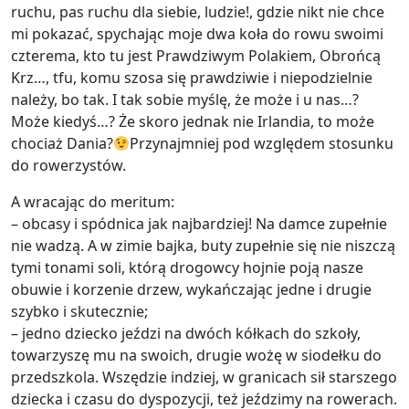
ruchu, pas ruchu dla siebie, ludzie!, gdzie nikt nie chce
mi pokazać, spychając moje dwa koła do rowu swoimi
czterema, kto tu jest Prawdziwym Polakiem, Obrońcą
Krz…, tfu, komu szosa się prawdziwie i niepodzielnie
należy, bo tak. I tak sobie myślę, że może i u nas…?
Może kiedyś…? Że skoro jednak nie Irlandia, to może
chociaż Dania?
Przynajmniej pod względem stosunku
do rowerzystów.
A wracając do meritum:
– obcasy i spódnica jak najbardziej! Na damce zupełnie
nie wadzą. A w zimie bajka, buty zupełnie się nie niszczą
tymi tonami soli, którą drogowcy hojnie poją nasze
obuwie i korzenie drzew, wykańczając jedne i drugie
szybko i skutecznie;
– jedno dziecko jeździ na dwóch kółkach do szkoły,
towarzyszę mu na swoich, drugie wożę w siodełku do
przedszkola. Wszędzie indziej, w granicach sił starszego
dziecka i czasu do dyspozycji, też jeździmy na rowerach.