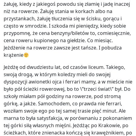
żałuję, kiedy z jakiegoś powodu się złamię i jadę inaczej
niż na rowerze. Żałuję stania w korkach albo na
przystankach, żałuję tłuczenia się w ścisku, gorącu i
często w smrodzie. I szkoda mi pieniędzy, kiedy sobie
przypomnę, że cena benzyny/biletów to, comiesięcznie,
cena roweru kupionego na giełdzie. Co miesiąc.
Jeżdżenie na rowerze zawsze jest tańsze. I pobudza
krążenie
Jeżdżę od dwudziestu lat, od czasów liceum. Takiego,
swoją drogą, w którym koledzy mieli do swojej
dyspozycji awionetki ojca i ferrari mamy, a w mieście nie
było pół ścieżki rowerowej, bo to \”trzeci świat\” był. Do
szkoły miałam pół godziny na rowerze, pod stromą
górkę, a jakże. Samochodem, co prawda nie ferrari,
woziłam swoje ego po tej samej trasie pięć minut. Ale
marna to była satysfakcja, w porównaniu z pokonaniem
tej górki siłą własnych mięśni. Jeżdżąc po Krakowie, po
ścieżkach, które znienacka kończą się krawężnikiem, po