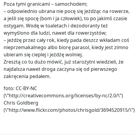
Poza tymi granicami – samochodem;
– odpowiednio ubrana nie pocę się jeżdżąc na rowerze,
a jeśli się spocę (bom i ja człowiek), to po jakimś czasie
ostygam. Wodę w toaletach i dezodoranty też
wymyślono dla ludzi, nawet dla rowerzystów;
– jeżdżę przez cały rok, kiedy pada deszcz wkładam coś
nieprzemakalnego albo biorę parasol, kiedy jest zimno
ubieram się cieplej i jeżdżę wolniej.
Zresztą co tu dużo mówić, już starożytni wiedzieli, że
najdalsza nawet droga zaczyna się od pierwszego
zakręcenia pedałem.
foto: CC-BY-NC
(\”http://creativecommons.org/licenses/by-nc/2.0/\”)
Chris Goldberg
(\”http://www.flickr.com/photos/chrisgold/3694520915/\”)