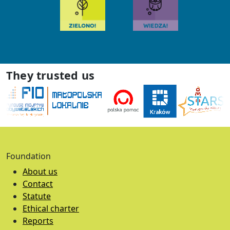
They trusted us
Foundation
About us
Contact
Statute
Ethical charter
Reports