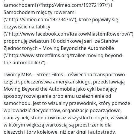
samochodami (\”http://vimeo.com/19272197\”) i
Samochodem między rowerami
(\”http://vimeo.com/19273476\”), które pojawiły się
oczywiście na tablicy
(\”http://www.facebook.com/KrakowMiastemRowerow\”)
proponuję zwiastun 10 odcinkowej serii ze Stanów
Zjednoczonych – Moving Beyond the Automobile
(\”http://www.streetfilms.org/trailer-moving-beyond-
the-automobile/\”).
Twórcy MBA – Street Films – oświecona transportowo
części społeczeństwa amerykańskiego, przedstawiają
Moving Beyond the Automobile jako cykl badający
sposoby rozwiązania problemu uzależnienia od
samochodu. Jest to wizualny przewodnik, który pomoże
wprowadzić decydentów, organizacje pozarządowe,
nauczycieli, studentów oraz wszystkich innych, w świat
w którym większą wartością są przestrzenie dla
pieszych i tory kolejowe, niż parkingi i autostrady.