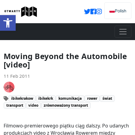
Polish
Open toolbar
Moving Beyond the Automobile
[video]
11 Feb 2011
ibikekrakow
ibikekrk
komunikacja
rower
świat
transport
video
zrównoważony transport
Filmowo-premierowego piątku ciąg dalszy. Po udanych
produkcjach video z Wrocławia Rowerem między