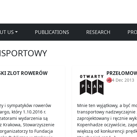
UT US
PUBLICATIONS
RESEARCH
PR
NSPORTOWY
SKI ZLOT ROWERÓW
PRZEŁOMOW
4 Dec 2013
zy i sympatyków rowerów
Mnie ten wyjątkowy, a być m
rgo, który 1.10.2016 r.
transportowy nadzwyczajnie 
zatorami wydarzenia są
zaprojektowany i ręcznie wy
z Krakowa, Stowarzyszenie
Kopenhadze oczywiście, zape
rganizatorzy to Fundacja
większą od konkurencji pręd