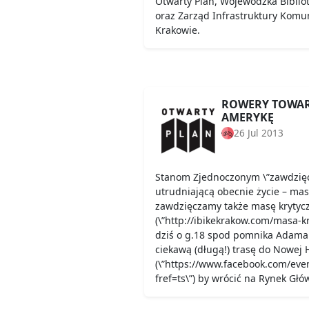
Otwarty Plan, Wojewódzka Biblio
oraz Zarząd Infrastruktury Komu
Krakowie.
ROWERY TOWAR
AMERYKĘ
26 Jul 2013
Stanom Zjednoczonym \”zawdzięc
utrudniającą obecnie życie – ma
zawdzięczamy także masę krytyc
(\”http://ibikekrakow.com/masa-kry
dziś o g.18 spod pomnika Adama 
ciekawą (długą!) trasę do Nowej 
(\”https://www.facebook.com/ev
fref=ts\”) by wrócić na Rynek Głó