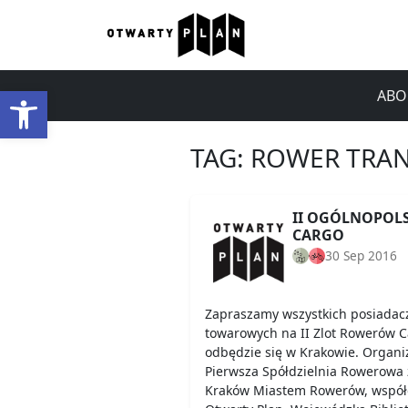
Open toolbar
ABO
TAG:
ROWER TRA
II OGÓLNOPOL
CARGO
30 Sep 2016
Zapraszamy wszystkich posiadac
towarowych na II Zlot Rowerów Ca
odbędzie się w Krakowie. Organi
Pierwsza Spółdzielnia Rowerowa 
Kraków Miastem Rowerów, współo