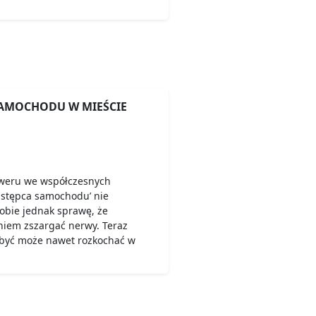
AMOCHODU W MIEŚCIE
roweru we współczesnych
astępca samochodu’ nie
obie jednak sprawę, że
iem zszargać nerwy. Teraz
a być może nawet rozkochać w