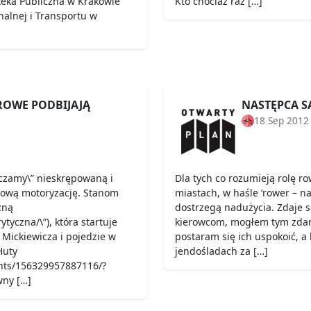
teka Publiczna w Krakowie
Kto chociaż raz […]
nalnej i Transportu w
OWE PODBIJAJĄ
NASTĘPCA S
18 Sep 2012
zamy\” nieskrępowaną i
Dla tych co rozumieją rolę 
sową motoryzację. Stanom
miastach, w haśle ‘rower – n
zną
dostrzegą nadużycia. Zdaje s
tyczna/\”), która startuje
kierowcom, mogłem tym zdan
Mickiewicza i pojedzie w
postaram się ich uspokoić, 
Huty
jendośladach za […]
ents/156329957887116/?
wny […]