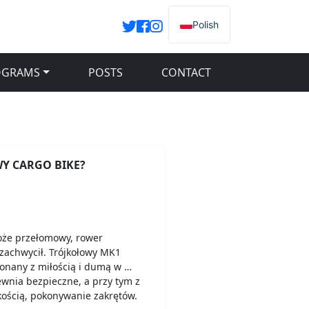
Polish
OGRAMS
POSTS
CONTACT
Y CARGO BIKE?
oże przełomowy, rower
zachwycił. Trójkołowy MK1
konany z miłością i dumą w …
wnia bezpieczne, a przy tym z
kością, pokonywanie zakrętów.